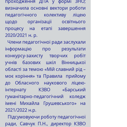
проходження ДПА у формі ЗНО; 
визначила основні вектори роботи 
педагогічного колективу ліцею 
щодо організації освітнього 
процесу на етапі завершення 
2020/2021 н. р.
  Члени педагогічної ради заслухали 
інформацію про результати  
конкурсу-захисту творчих робіт 
учнів базових шкіл Вінницької 
області за темою «Мій славний рід – 
моє коріння» та Правила  прийому 
до Обласного наукового ліцею-
інтернату КЗВО «Барський 
гуманітарно-педагогічний коледж 
імені Михайла Грушевського» на 
2021/2022 н.р. 
  Підсумовуючи роботу педагогічної 
ради, Савчук П.Н., директор КЗВО 