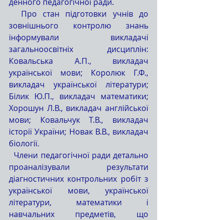
денного педагогічної ради. 
  Про стан підготовки учнів до 
зовнішнього контролю знань 
інформували викладачі  
загальноосвітніх дисциплін: 
Ковальська А.П., викладач 
української мови; Королюк Г.Ф., 
викладач української літератури;  
Білик Ю.П., викладач математики; 
Хорошун Л.В., викладач англійської 
мови; Ковальчук Т.В., викладач 
історії України; Новак В.В., викладач 
біології. 
  Члени педагогічної ради детально 
проаналізували результати 
діагностичних контрольних робіт з 
української мови, української 
літератури, математики і 
навчальних предметів, що 