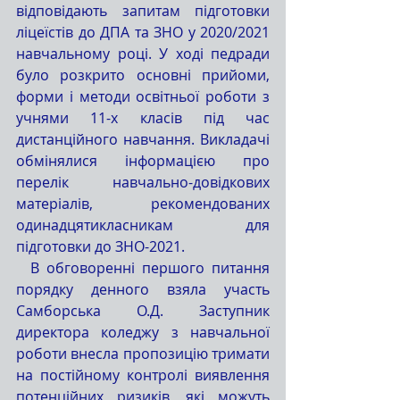
відповідають запитам підготовки 
ліцеїстів до ДПА та ЗНО у 2020/2021 
навчальному році. У ході педради 
було розкрито основні прийоми, 
форми і методи освітньої роботи з 
учнями 11-х класів під час 
дистанційного навчання. Викладачі 
обмінялися інформацією про  
перелік навчально-довідкових 
матеріалів, рекомендованих 
одинадцятикласникам для 
підготовки до ЗНО-2021.
  В обговоренні першого питання 
порядку денного взяла участь 
Самборська О.Д. Заступник  
директора коледжу з навчальної 
роботи внесла пропозицію тримати 
на постійному контролі виявлення 
потенційних ризиків, які можуть 