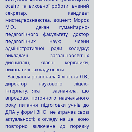
освіти та виховної роботи, вчений 
секретар, кандидат 
мистецтвознавства, доцент; Мороз 
М.О.,  декан гуманітарно-
педагогічного факультету, доктор 
педагогічних наук; члени 
адміністративної ради коледжу; 
викладачі загальноосвітніх 
дисциплін, класні керівники, 
вихователі закладу освіти.
  Засідання розпочала Хілінська Л.В., 
директор наукового ліцею-
інтернату, яка   зазначила, що 
впродовж поточного навчального 
року питання підготовки учнів до 
ДПА у формі ЗНО  не втрачає своєї 
актуальності; з огляду на це  воно 
повторно включене до порядку 