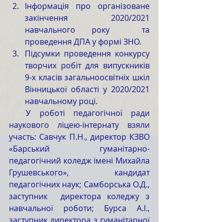
Інформація про організоване 
закінчення 2020/2021 
навчального року  та 
проведення ДПА у формі ЗНО.
Підсумки проведення конкурсу 
творчих робіт для випускників 
9-х класів загальноосвітніх шкіл 
Вінницької області у 2020/2021 
навчальному році. 
  У роботі педагогічної ради 
наукового ліцею-інтернату взяли 
участь: Савчук П.Н., директор КЗВО 
«Барський гуманітарно-
педагогічний коледж імені Михайла 
Грушевського»,  кандидат 
педагогічних наук; Самборська О.Д., 
заступник  директора коледжу з 
навчальної роботи; Бурса А.І., 
заступник директора з гуманітарної 