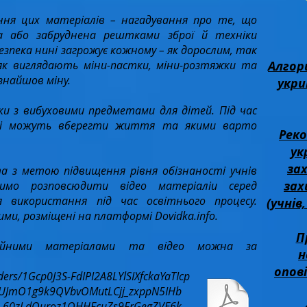
ня цих матеріалів – нагадування про те, що
а або забруднена рештками зброї й техніки
безпека нині загрожує кожному – як дорослим, так
як виглядають міни-пастки, міни-розтяжки та
Алгор
 знайшов міну.
укри
нки з вибуховими предметами для дітей. Під час
які можуть вберегти життя та якими варто
Реко
ук
за
 з метою підвищення рівня обізнаності учнів
зах
симо розповсюдити відео матеріаліи серед
я використання під час освітнього процесу.​
(учнів
и, розміщені на платформі Dovidka.info.
П
ційними матеріалами та відео можна за
н
опов
lders/1Gcp0J3S-FdIPI2A8LYlSIXfckaYaTIcp
d/1YUJmO1g9k9QVbvOMutLCjj_zxppN5IHb
d/1V_60zLdOuroz1OHHFcuZs9FrGegZVE6k