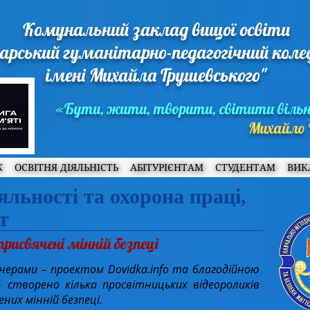
Комунальний заклад вищої освіти
арський гуманітарно-педагогічний кол
імені Михайла Грушевського"
«Бути, жити, творити, світити віль
Михайло 
Ж
ОСВІТНЯ ДІЯЛЬНІСТЬ
АБІТУРІЄНТАМ
СТУДЕНТАМ
ВИК
яльності та охорона праці,
т
рисвячені мінній безпеці
тнерами – проектом Dovidka.info та благодійною
– створено кілька просвітницьких відеороликів
них мінній безпеці.​