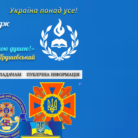
едж
ною душею!»
Грушевський
ЛАДАЧАМ
ПУБЛІЧНА ІНФОРМАЦІЯ