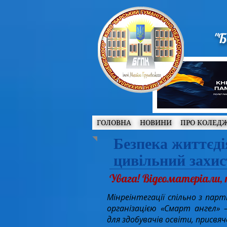
"Б
ГОЛОВНА
НОВИНИ
ПРО КОЛЕД
Безпека життєді
цивільний захис
Увага! Відеоматеріали, п
Мінреінтегації спільно з пар
організацією «Смарт ангел» 
для здобувачів освіти, присвяче