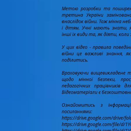
Метою розробки та поширен
третина України замінован
внаслідок війни. Тож мінна не
і дітям. Учні мають знати, 
інші їх види та, як діяти, коли
​У цих відео - правила поведі
війни це важливі знання, 
поділитись.​
Враховуючи вищевикладене та
щодо мінної безпеки, про
педагогічних працівників дл
Відеоматеріали є безкоштовним
Ознайомитись з інформа
посиланнями:
https://drive.google.com/drive/fo
https://drive.google.com/file/
https://drive.google.com/file/