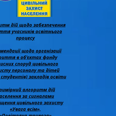
итм дій щодо забезпечення
ття учасників освітнього
процесу
мендації щодо організації
риття в об’єктах фонду
хисних споруд цивільного
исту персоналу та дітей
, студентів) закладів освіти
римірний алгоритм дій
аселення за сигналами
іщення цивільного захисту
«Увага всім»,
«Повітряна тривога»