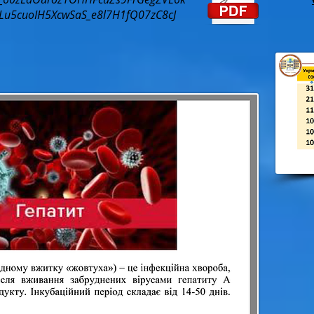
/19Lu5cuoIH5XcwSaS_e8l7H1fQ07zC8cJ