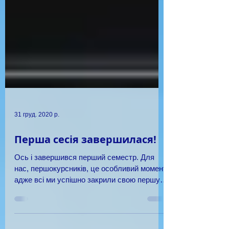
31 груд. 2020 р.
Перша сесія завершилася!
Ось і завершився перший семестр. Для
нас, першокурсників, це особливий момент,
адже всі ми успішно закрили свою першу
студентську сесію! ...