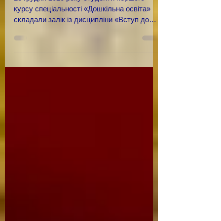
Перший залік у студентів 11-
Д групи фахового коледжу
23 грудня 2020 року студенти першого
курсу спеціальності «Дошкільна освіта»
складали залік із дисципліни «Вступ до
спеціальності»....