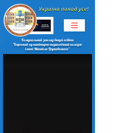
Комунальний заклад вищої освіти
"Барський гуманітарно-педагогічний коледж
імені Михайла Грушевського"