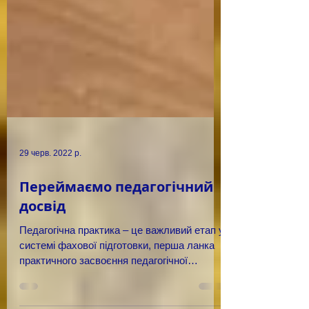
29 черв. 2022 р.
Переймаємо педагогічний
досвід
Педагогічна практика – це важливий етап у
системі фахової підготовки, перша ланка