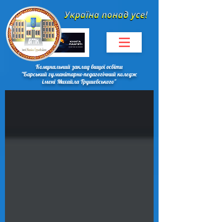
Комунальний заклад вищої освіти
"Барський гуманітарно-педагогічний коледж
імені Михайла Грушевського"