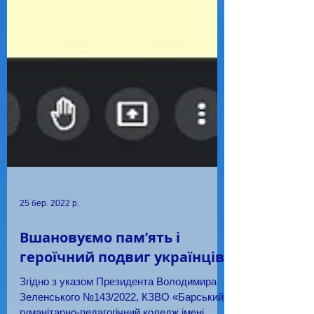
25 бер. 2022 р.
Вшановуємо пам’ять і
героїчний подвиг українців
Згідно з указом Президента Володимира