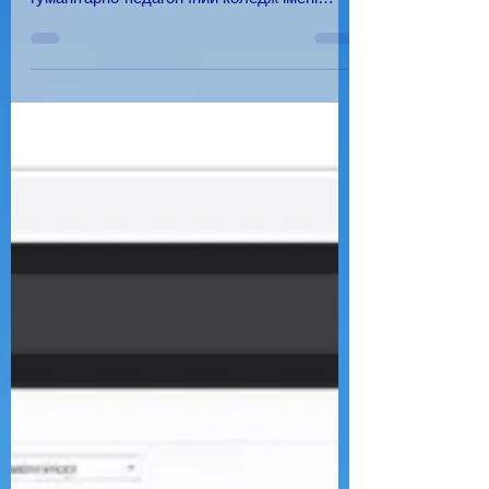
Зеленського №143/2022, КЗВО «Барський
гуманітарно-педагогічний коледж імені
Михайла Грушевського»...