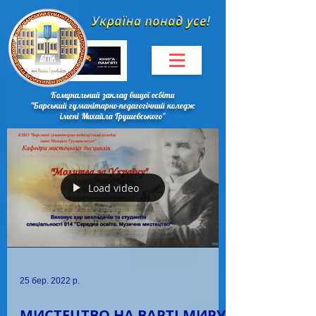
Комунальний заклад вищої освіти
"Барський гуманітарно-педагогічний коледж
імені Михайла Грушевського"
Load video
25 бер. 2022 р.
МИСТЕЦТВО НА ВАРТІ МИРУ