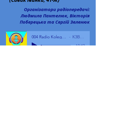
Організатори радіопередачі:
Людмила Пантелюк, Вікторія
Поберецька та Сергій Зеленюк
004 Radio Kolege Fm 08.11.21
КЗВО БГПК
-10:42
6 травня 2021 року
Тематична радіогазета до
Дня матері
«Я мама, а мама ніколи не
буває самотньою»
Радіопередачу підготували
Людмила Пантелюк, Сергій
Зеленюк та студенти 32-Ш
групи (Червінська Сніжана,