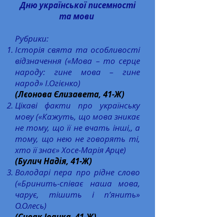
Дню української писемності
та мови
Рубрики:
Історія свята та особливості
відзначення («Мова – то серце
народу: гине мова – гине
народ» І.Огієнко)
(
Лєонова Єлизавета
, 41-Ж)
Цікаві факти про українську
мову («Кажуть, що мова зникає
не тому, що її не вчать інші,, а
тому, що нею не говорять ті,
хто її знає» Хосе-Марія Арце)
(
Булич Надія
, 41-Ж)
Володарі пера про рідне слово
(«Бринить-співає наша мова,
чарує, тішить і п’янить»
О.Олесь)
(
Сивак Іванка
, 41-Ж)