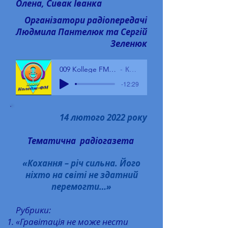
Олена, Сивак Іванка
Організатори радіопередачі
Людмила Пантелюк та Сергій
Зеленюк
009 Kollege FM 14.04.22 - КЗВО БГПК
КЗВО БГПК
-12:29
14 лютого 2022 року
Тематична радіогазета
«Кохання – річ сильна. Його
ніхто на світі не здатний
перемогти…»
Рубрики:
«Гравітація не може нести