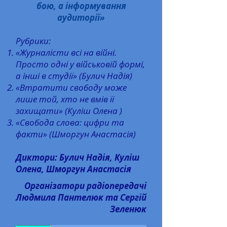
бою, а інформування
аудиторії»
Рубрики:
«Журналісти всі на війні.
Просто одні у військовій формі,
а інші в студії» (Булич Надія)
«Втратити свободу може
лише той, хто не вмів її
захищати» (Куліш Олена )
«Свобода слова: цифри та
факти» (Шморгун Анастасія)
Диктори: Булич Надія, Куліш
Олена, Шморгун Анастасія
Організатори радіопередачі
Людмила Пантелюк та Сергій
Зеленюк