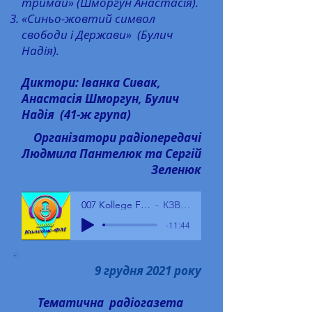
тримай» (Шморгун Анастасія).
«Синьо-жовтий символ
свободи і Держави» (Булич
Надія).
Диктори: Іванка Сивак,
Анастасія Шморгун, Булич
Надія (41-ж група)
Організатори радіопередачі
Людмила Пантелюк та Сергій
Зеленюк
007 Kollege FM 19.01.2022
КЗВО БГПК
-11:44
9 грудня 2021 року
Тематична радіогазета