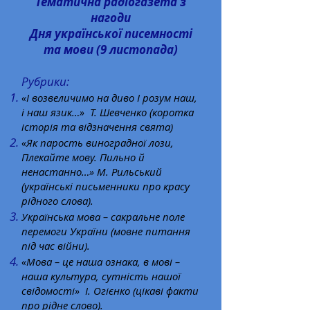
Тематична радіогазета
з
нагоди
Дня української писемності
та мови
(9 листопада)
Рубрики:
«І возвеличимо на диво І розум наш,
і наш язик…» Т. Шевченко (коротка
історія та відзначення свята)
«Як парость виноградної лози,
Плекайте мову. Пильно й
ненастанно…» М. Рильський
(українські письменники про красу
рідного слова).
Українська мова – сакральне поле
перемоги України (мовне питання
під час війни).
«Мова – це наша ознака, в мові –
наша культура, сутність нашої
свідомості» І. Огієнко (цікаві факти
про рідне слово).