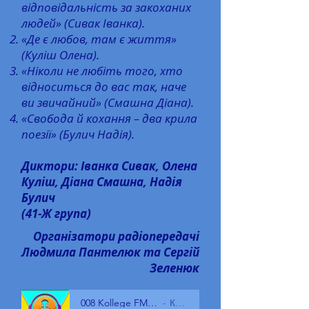
відповідальність за закоханих
людей» (Сивак Іванка).
«Де є любов, там є життя»
(Куліш Олена).
«Ніколи не любіть того, хто
відноситься до вас так, наче
ви звичайний» (Смашна Діана).
«Свобода й кохання – два крила
поезії» (Булич Надія).
Диктори: Іванка Сивак, Олена
Куліш, Діана Смашна, Надія
Булич
(41-Ж група)
Організатори радіопередачі
Людмила Пантелюк та Сергій
Зеленюк
008 Kollege FM 14.02.22 - КЗВО БГПК
КЗВО БГПК