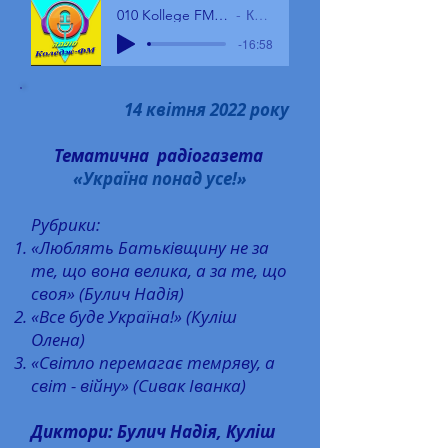
010 Kollege FM 15.05.22 - КЗВО БГПК
КЗВО БГПК
-16:58
14 квітня 2022 року
Тематична радіогазета
«Україна понад усе!»
Рубрики:
«Люблять Батьківщину не за
те, що вона велика, а за те, що
своя» (Булич Надія)
«Все буде Україна!» (Куліш
Олена)
«Світло перемагає темряву, а
світ - війну» (Сивак Іванка)
Диктори: Булич Надія, Куліш