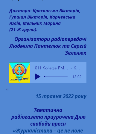
Диктори: Красовська Вікторія,
Гуршал Вікторія, Карчевська
Юлія, Мельник Марина
(21-Ж група).
Організатори радіопередачі
Людмила Пантелюк та Сергій
Зеленюк
011 Kollege FM 09.11.22 - КЗВО БГПК
КЗВО БГПК
-13:02
15 травня 2022 року
Тематична
радіогазета
приурочена Дню
свободи преси
«
Журналістика – це не поле