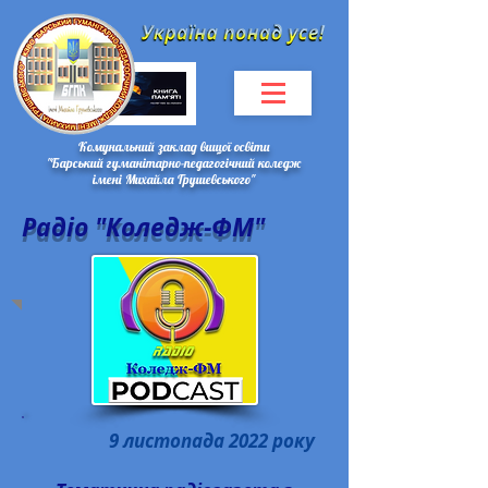
Комунальний заклад вищої освіти
"Барський гуманітарно-педагогічний коледж
імені Михайла Грушевського"
Радіо "Коледж-ФМ"
9 листопада 2022 року