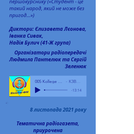
першокурснику («Студент - це
такий народ, який не може без
пригод…»)
Диктори: Єлизавета Лєонова,
Іванка Сивак,
Надія Булич (41-Ж група)
Організатори радіопередачі
Людмила Пантелюк та Сергій
Зеленюк
005 Kollege FM 17.11.21
КЗВО БГПК
-13:14
8 листопада 2021 року
Тематична радіогазета,
приурочена