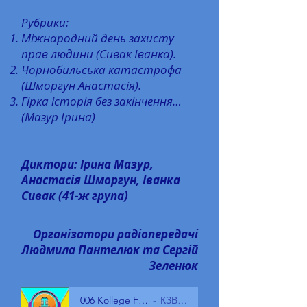
Рубрики:
Міжнародний день захисту
прав людини (Сивак Іванка).
Чорнобильська катастрофа
(Шморгун Анастасія).
Гірка історія без закінчення…
(Мазур Ірина)
Диктори: Ірина Мазур,
Анастасія Шморгун, Іванка
Сивак (41-ж група)
Організатори радіопередачі
Людмила Пантелюк та Сергій
Зеленюк
006 Kollege FM 09.12.2021
КЗВО БГПК