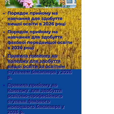
Порядок прийому на
навчання для здобуття
вищої освіти в 2026 році
Порядок прийому на
навчання для здобуття
фахової передвищої освіти
в 2026 році
Правила прийому до
Коледжу для здобуття
вищої освіти за освітнім
ступенем бакалавра у 2026
р.
Правила прийому до
Коледжу для здобуття
освітньо-професійного
ступеня фахового
молодшого бакалавра у
2026 р.