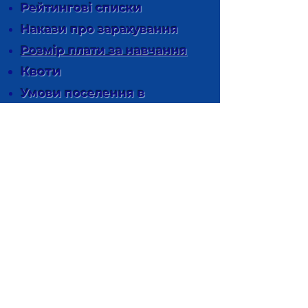
Рейтингові списки
Накази про зарахування
Розмір плати за навчання
Квоти
Умови поселення в
гуртожиток
Електронний кабінет
вступника - 2026
Перелік документів
Перелік спеціальностей і
конкурсних предметів у
2026 р.