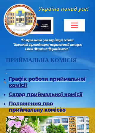
Комунальний заклад вищої освіти
"Барський гуманітарно-педагогічний коледж
імені Михайла Грушевського"
ПРИЙМАЛЬНА КОМІСІЯ
Графік роботи приймальної
комісії
Склад приймальної комісії
Положення про
приймальну комісію