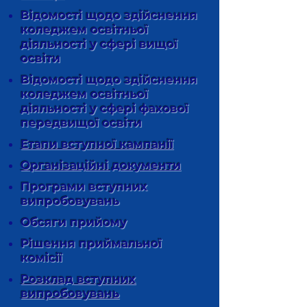
Відомості щодо здійснення
коледжем освітньої
діяльності у сфері вищої
освіти
Відомості щодо здійснення
коледжем освітньої
діяльності у сфері фахової
передвищої освіти
Етапи вступної кампанії
Організаційні документи
Програми вступних
випробовувань
Обсяги прийому
Рішення приймальної
комісії
Розклад вступних
випробовувань