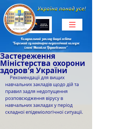
Комунальний заклад вищої освіти
"Барський гуманітарно-педагогічний коледж
імені Михайла Грушевського"
Застереження
Міністерства охорони
здоров'я України
    Рекомендації для вищих 
навчальних закладів щодо дій та 
правил задля недопущення 
розповсюдження вірусу в 
навчальних закладах у період 
складної епідеміологічної ситуації.