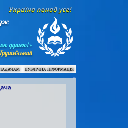
едж
ною душею!»
Грушевський
ЛАДАЧАМ
ПУБЛІЧНА ІНФОРМАЦІЯ
дача