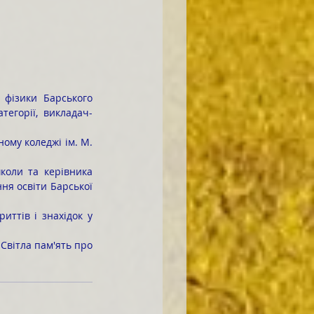
и
тегорії, викладач-
я освіти Барської 