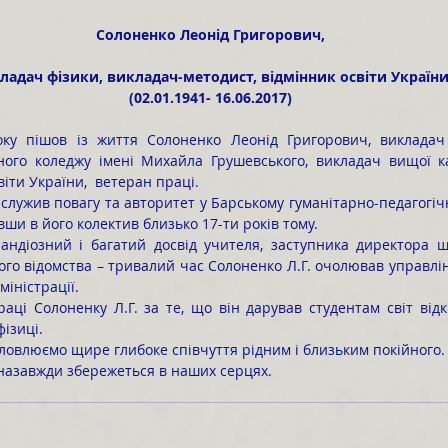
Солоненко Леонід Григорович,
ладач фізики, викладач-методист, відмінник освіти Україн
(02.01.1941- 16.06.2017)
чного коледжу імені Михайла Грушевського, викладач вищої ка
віти України,  ветеран праці.
ши в його колектив близько 17-ти років тому.
го відомства – тривалий час Солоненко Л.Г. очолював управлінн
іністрації.
фізиці.
назавжди збережеться в наших серцях.