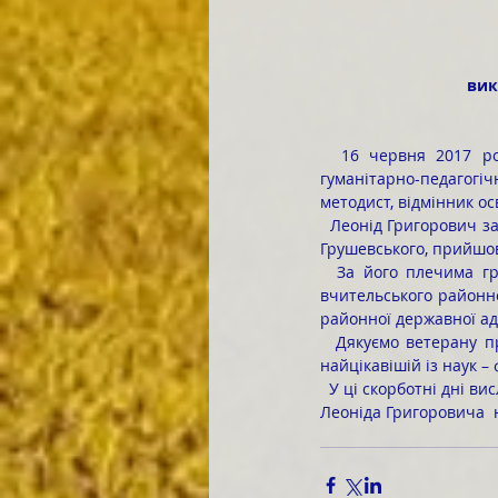
вик
  16 червня 2017 року пішов із життя Солоненко Леонід Григорович, викладач фізики Барського 
гуманітарно-педагогі
методист, відмінник ос
  Леонід Григорович заслужив повагу та авторитет у Барському гуманітарно-педагогічному коледжі ім. М. 
Грушевського, прийшов
  За його плечима грандіозний і багатий досвід учителя, заступника директора школи та керівника 
вчительського районно
районної державної адм
  Дякуємо ветерану праці Солоненку Л.Г. за те, що він дарував студентам світ відкриттів і знахідок у 
найцікавішій із наук – 
  У ці скорботні дні висловлюємо щире глибоке співчуття рідним і близьким покійного. Світла пам'ять про 
Леоніда Григоровича  