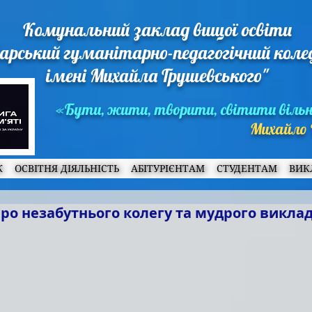
Комунальний заклад вищої освіти
арський гуманітарно-педагогічний кол
імені Михайла Грушевського"
«Бути, жити, творити, світити віль
Михайло 
Ж
ОСВІТНЯ ДІЯЛЬНІСТЬ
АБІТУРІЄНТАМ
СТУДЕНТАМ
ВИК
про незабутнього колегу та мудрого викла