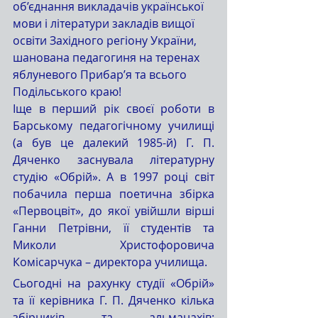
об’єднання викладачів української 
мови і літератури закладів вищої 
освіти Західного регіону України, 
шанована педагогиня на теренах 
яблуневого Прибар’я та всього 
Подільського краю!
Іще в перший рік своєї роботи в 
Барському педагогічному училищі 
(а був це далекий 1985-й) Г. П. 
Дяченко заснувала літературну 
студію «Обрій». А в 1997 році світ 
побачила перша поетична збірка 
«Первоцвіт», до якої увійшли вірші 
Ганни Петрівни, її студентів та 
Миколи Христофоровича 
Комісарчука – директора училища. 
Сьогодні на рахунку студії «Обрій» 
та її керівника Г. П. Дяченко кілька 
збірників та альманахів: 