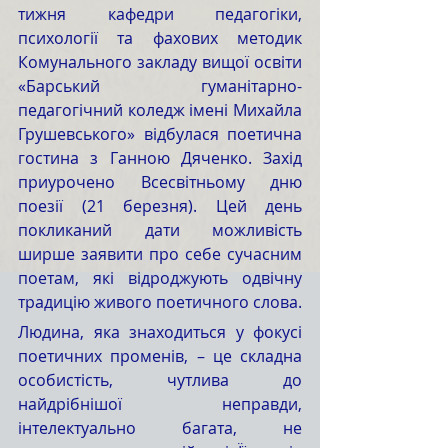
тижня кафедри педагогіки, 
психології та фахових методик 
Комунального закладу вищої освіти 
«Барський гуманітарно-
педагогічний коледж імені Михайла 
Грушевського» відбулася поетична 
гостина з Ганною Дяченко. Захід 
приурочено Всесвітньому дню 
поезії (21 березня). Цей день 
покликаний дати можливість 
ширше заявити про себе сучасним 
поетам, які відроджують одвічну 
традицію живого поетичного слова.
Людина, яка знаходиться у фокусі 
поетичних променів, – це складна 
особистість, чутлива до 
найдрібнішої неправди, 
інтелектуально багата, не 