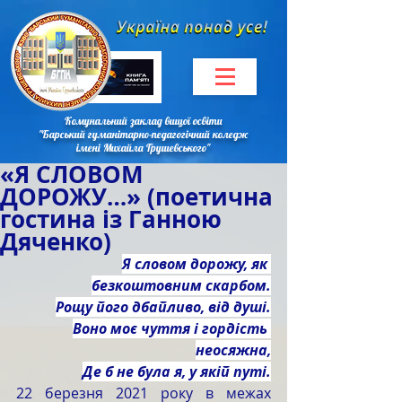
Комунальний заклад вищої освіти
"Барський гуманітарно-педагогічний коледж
імені Михайла Грушевського"
«Я СЛОВОМ
ДОРОЖУ…» (поетична
гостина із Ганною
Дяченко)
Я словом дорожу, як 
безкоштовним скарбом.
Рощу його дбайливо, від душі.
Воно моє чуття і гордість 
неосяжна,
Де б не була я, у якій путі.
22 березня 2021 року в межах 