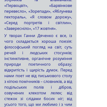
«Первоцвіт», «Барвінкове 
перевесло», «Зорепади», «Яблунева 
пектораль», «Я словом дорожу», 
«Серед портретів і світлин», 
«Завересніло», «17 жовтня».
У творах Ганни Дяченко є все, із 
чого складається хороша поезія: 
філософський погляд на світ, суть 
речей і людських стосунків; 
інстинктивне, органічне розуміння 
природи поетичного образу; 
відкритість і щирість думок. Перед 
нами поет не від письмового столу 
з кіпою помічників – словників, а від 
подільських полів і дібров, 
озвучених клекотом лелек; від 
стежок зі слідами босих ніг; від 
усього того, що ми любимо і з чим 