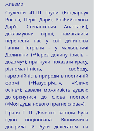
живемо.
Студенти 41-Ш групи (Бондарчук 
Росіна, Періг Дарія, Розбийголова 
Дар’я, Степанкевич Анастасія), 
декламуючи вірші, намагалися 
перенести нас у світ дитинства 
Ганни Петрівни – у мальовничі 
Долиняни («Через долину ірисів – 
додому»); прагнули показати красу, 
різноманітність, свободу, 
гармонійність природи в поетичній 
формі («Назустріч…», «Кличе 
осінь»); давали можливість душею 
доторкнутися до слова поетеси 
(«Моя душа нового прагне слова»).
Праця Г. П. Дяченко завжди була 
гідно поцінована. Вінниччина 
довірила їй бути делегатом на 