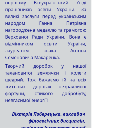
першому Всеукраїнський з’їзді 
працівників освіти України. За 
великі заслуги перед українським 
народом Ганна Петрівна 
нагороджена медаллю та грамотою 
Верховної Ради України. Вона є 
відмінником освіти України, 
лауреатом знака Антона 
Семеновича Макаренка.
Творчий доробок у нашої 
талановитої землячки і колеги 
щедрий. Тож бажаємо їй на всіх 
життєвих дорогах незрадливої 
фортуни, стійкого добробуту, 
невгасимої енергії! 
Вікторія Поберецька, викладач 
філологічних дисциплін, 
аспірант Інституту вищої 