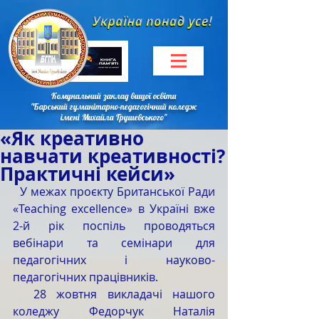
Комунальний заклад вищої освіти
"Барський гуманітарно-педагогічний коледж
імені Михайла Грушевського"
«Як креативно
навчати креативності?
Практичні кейси»
  У межах проєкту Британської Ради 
«Teaching excellence» в Україні вже 
2-й рік поспіль проводяться 
вебінари та семінари для 
педагогічних і науково-
педагогічних працівників.
  28 жовтня викладачі нашого 
коледжу Федорчук Наталія 