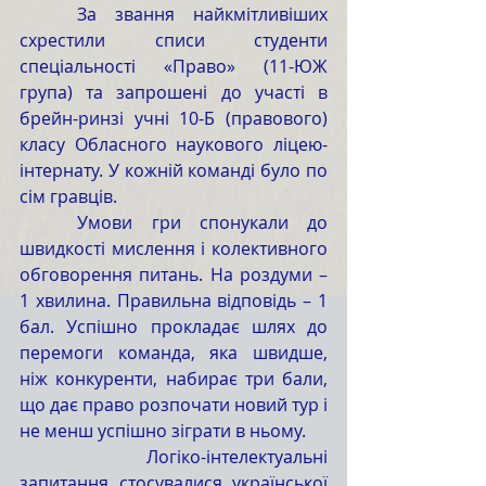
	За звання найкмітливіших 
схрестили списи студенти 
спеціальності «Право» (11-ЮЖ 
група) та запрошені до участі в 
брейн-ринзі учні 10-Б (правового) 
класу Обласного наукового ліцею-
інтернату. У кожній команді було по 
сім гравців. 
	Умови гри спонукали до 
швидкості мислення і колективного 
обговорення питань. На роздуми – 
1 хвилина. Правильна відповідь – 1 
бал. Успішно прокладає шлях до 
перемоги команда, яка швидше, 
ніж конкуренти, набирає три бали, 
що дає право розпочати новий тур і 
не менш успішно зіграти в ньому.
	Логіко-інтелектуальні 
запитання стосувалися української 