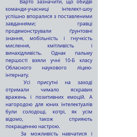
	Варто зазначити, що обидві 
команди-учасниці інтелект-шоу 
успішно впоралися з поставленими 
завданнями; гравці 
продемонстрували ґрунтовні 
знання, мобільність і гнучкість 
мислення, кмітливість і 
винахідливість. Однак пальму 
першості взяли учні 10-Б класу 
Обласного наукового ліцею-
інтернату.
	Усі присутні на заході 
отримали чимало яскравих 
вражень і позитивних емоцій. А 
нагородою для юних інтелектуалів 
були солодощі, котрі, як усім 
відомо, також сприяють 
покращенню настрою.
	За можливість навчатися і 