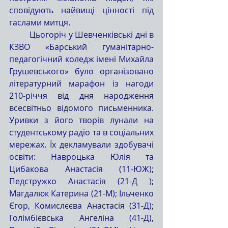
сповідують найвищі цінності під 
гаслами митця.
	Цьогоріч у Шевченківські дні в 
КЗВО «Барський гуманітарно-
педагогічний коледж імені Михайла 
Грушевського» було організовано 
літературний марафон із нагоди 
210-річчя від дня народження 
всесвітньо відомого письменника. 
Уривки з його творів лунали на 
студентському радіо та в соціальних 
мережах. Їх декламували здобувачі 
освіти: Навроцька Юлія та 
Цибакова Анастасія (11-ЮЖ); 
Педстружко Анастасія (21-Д ); 
Магдалюк Катерина (21-М); Ільченко 
Єгор, Комислєєва Анастасія (31-Д); 
Голімбієвська Ангеліна (41-Д), 