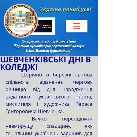
Комунальний заклад вищої освіти
"Барський гуманітарно-педагогічний коледж
імені Михайла Грушевського"
ШЕВЧЕНКІВСЬКІ ДНІ В
КОЛЕДЖІ
	Щорічно в березні світова 
спільнота відзначає чергову 
річницю від дня народження 
видатного українського поета, 
мислителя і художника Тараса 
Григоровича Шевченка.
	Важко переоцінити 
невмирущу спадщину, яку 
геніальний українець залишив для 