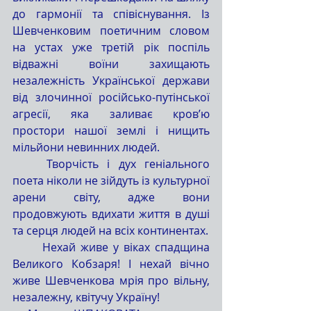
до гармонії та співіснування. Із 
Шевченковим поетичним словом 
на устах уже третій рік поспіль 
відважні воїни захищають 
незалежність Української держави 
від злочинної російсько-путінської 
агресії, яка заливає кров’ю 
простори нашої землі і нищить 
мільйони невинних людей.
	Творчість і дух геніального 
поета ніколи не зійдуть із культурної 
арени світу, адже вони 
продовжують вдихати життя в душі 
та серця людей на всіх континентах.
	Нехай живе у віках спадщина 
Великого Кобзаря! І нехай вічно 
живе Шевченкова мрія про вільну, 
незалежну, квітучу Україну!