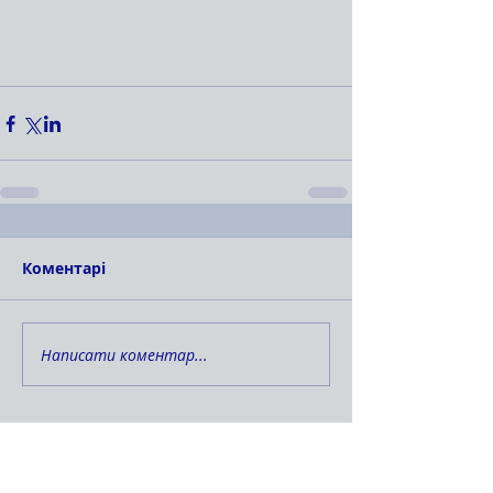
Коментарі
Написати коментар...