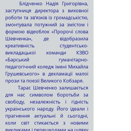
	Блідченко Надія Григорівна, 
заступниця директора з виховної 
роботи та зв’язків із громадськістю, 
змонтувала потужний за змістом і 
формою відеоблок «Пророчі слова 
Шевченка», де відобразила 
креативність студентсько-
викладацької команди КЗВО 
«Барський гуманітарно-
педагогічний коледж імені Михайла 
Грушевського» в декламації малої 
прози та поезії Великого Кобзаря.
	Тарас Шевченко залишається 
для нас символом боротьби за 
свободу, незалежність і гідність 
українського народу. Його ідеали і 
прагнення актуальні й сьогодні, 
коли світ стикається з новими 
викликами і перешкодами на шляху 