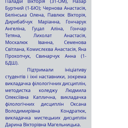
Паладій Вікторія (31-ОМ), Назар 
Буртний (1-БЮ); Чернова Анастасія, 
Белінська Олена, Павлюк Вікторія, 
Дирибабчук Маріанна, Гончарук 
Ангеліна, Гуцал Аліна, Гончар 
Тетяна, Лихолат Анастасія, 
Москалюк Іванна, Семенова 
Світлана, Комислєєва Анастасія, Яна 
Прокопчук, Свинарчук Анна (1-
БДШ).
	Підтримали ініціативу 
студентів і їхні наставники, зокрема 
викладачка філологічних дисциплін, 
методистка коледжу Людмила 
Олексіївна Каплична, викладачка 
філологічних дисциплін Оксана 
Володимирівна Кондратюк, 
викладачка мистецьких дисциплін 
Дарина Вікторівна Магельницька.