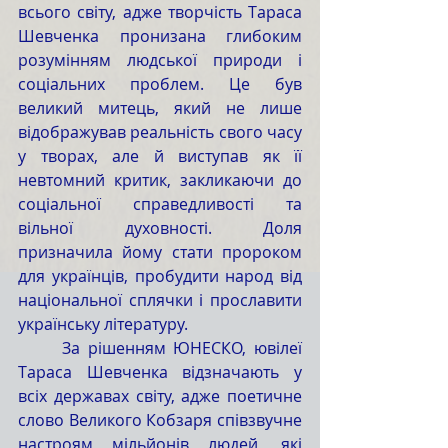
всього світу, адже творчість Тараса 
Шевченка пронизана глибоким 
розумінням людської природи і 
соціальних проблем. Це був 
великий митець, який не лише 
відображував реальність свого часу 
у творах, але й виступав як її 
невтомний критик, закликаючи до 
соціальної справедливості та 
вільної духовності. Доля 
призначила йому стати пророком 
для українців, пробудити народ від 
національної сплячки і прославити 
українську літературу.
	За рішенням ЮНЕСКО, ювілеї 
Тараса Шевченка відзначають у 
всіх державах світу, адже поетичне 
слово Великого Кобзаря співзвучне 
настроям мільйонів людей, які 