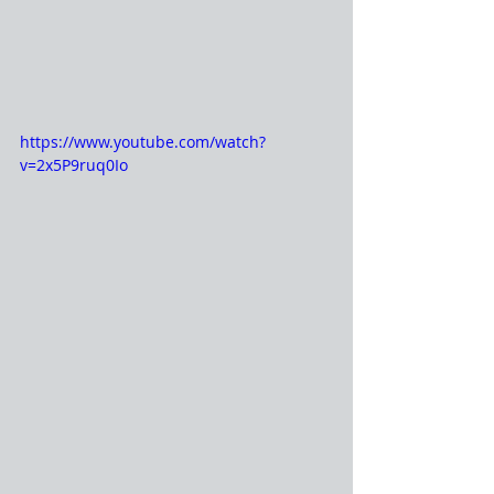
https://www.youtube.com/watch?
v=2x5P9ruq0Io