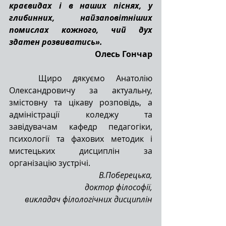
краєвидах і в наших піснях, у 
глибинних, найзаповітніших 
помислах кожного, чий дух 
здатен pозвиватись».
Олесь Гончаp
	Щиро дякуємо Анатолію 
Олександровичу за актуальну, 
змістовну та цікаву розповідь, а 
адміністрації коледжу та 
завідувачам кафедр педагогіки, 
психології та фахових методик і 
мистецьких дисциплін за 
організацію зустрічі.
В.Поберецька,
доктор філософії,
викладач філологічних дисциплін