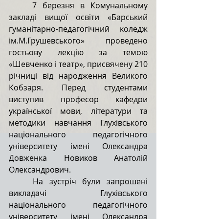
	7 березня в Комунальному 
закладі вищої освіти «Барський 
гуманітарно-педагогічний коледж 
ім.М.Грушевського» проведено 
гостьову лекцію за темою 
«Шевченко і театр», присвячену 210 
річниці від народження Великого 
Кобзаря. Перед студентами 
виступив професор кафедри 
української мови, літератури та 
методики навчання Глухівського 
національного педагогічного 
університету імені Олександра 
Довженка Новиков Анатолій 
Олександрович.
	На зустріч були запрошені 
викладачі Глухівського 
національного педагогічного 
університету імені Олександра 