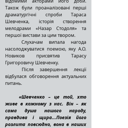
відомими акторами його доби. 
Також були проаналізовані перші 
драматургічні спроби Тараса 
Шевченка, історія створення 
мелодрами «Назар Стодоля» та 
першої вистави за цим твором.
	Слухачам випала нагода 
насолоджуватися поемою, яку А.О. 
Новиков присвятив Тарасу 
Григоровичу Шевченку.
	Після завершення лекції 
відбулася обговорення актуальних 
питань.
«Шевченко – це той, хто 
живе в кожному з нас. Він – як 
сама душа нашого народу, 
правдива і щира...Поезія його 
розлита повсюдно, вона в наших 