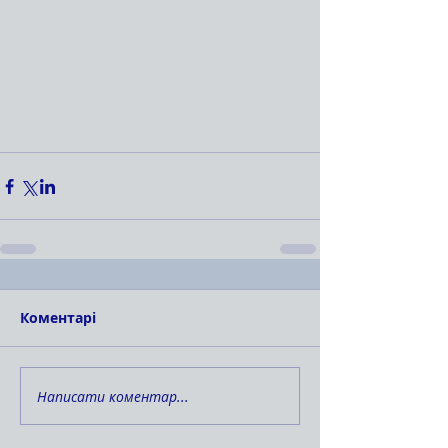
Коментарі
Написати коментар...