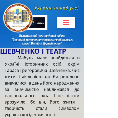
Комунальний заклад вищої освіти
"Барський гуманітарно-педагогічний коледж
імені Михайла Грушевського"
ШЕВЧЕНКО І ТЕАТР
	Мабуть, мало знайдеться в 
Україні історичних осіб, окрім 
Тараса Григоровича Шевченка, чиє 
життя і діяльність так би ретельно 
вивчалися, а день його народження 
за значимістю наближався до 
національного свята. І це цілком 
зрозуміло, бо він, його життя і 
творчість стали символом 
української ідентичності.