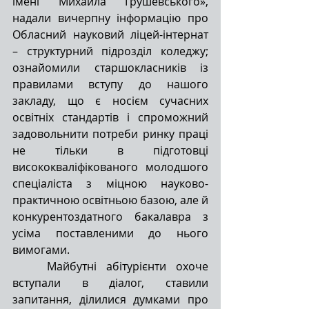
імені Михайла Грушевського», 
надали вичерпну інформацію про 
Обласний науковий ліцей-інтернат 
– структурний підрозділ коледжу; 
ознайомили старшокласників із 
правилами вступу до нашого 
закладу, що є носієм сучасних 
освітніх стандартів і спроможний 
задовольнити потреби ринку праці 
не тільки в підготовці 
висококваліфікованого молодшого 
спеціаліста з міцною науково-
практичною освітньою базою, але й 
конкурентоздатного бакалавра з 
усіма поставленими до нього 
вимогами.
Майбутні абітурієнти охоче 
вступали в діалог, ставили 
запитання, ділилися думками про 