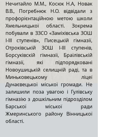
Нечитайло М.М., Косюк Н.А, Новак 
В.В., Погребнюк Н.О. відвідали з 
профорієнтаційною метою школи 
Хмельницької області. Зокрема 
побували в ЗЗСО «Заміхівська ЗОШ 
І-ІІІ ступенів», Писецькій гімназії, 
Отроківській ЗОШ І-ІІІ ступенів, 
Борсуківскій гімназії, Браїлівській 
гімназії, які підпорядковані 
Новоушицькій селищній раді, та в 
Миньковецькому ліцеї 
Дунаєвецької міської громади. Не 
залишили поза увагою і Гулівську 
гімназію з дошкільним підрозділом 
Барської міської ради 
Жмеринського району Вінницької 
області.