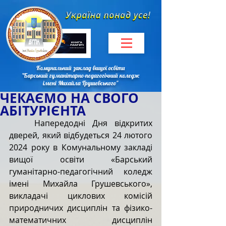
Комунальний заклад вищої освіти
"Барський гуманітарно-педагогічний коледж
імені Михайла Грушевського"
ЧЕКАЄМО НА СВОГО
АБІТУРІЄНТА
Напередодні Дня відкритих 
дверей, який відбудеться 24 лютого 
2024 року в Комунальному закладі 
вищої освіти «Барський 
гуманітарно-педагогічний коледж 
імені Михайла Грушевського», 
викладачі циклових комісій 
природничих дисциплін та фізико-
математичних дисциплін 