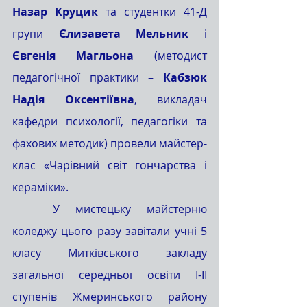
Назар Круцик
 та студентки 41-Д 
групи 
Єлизавета Мельник
 і 
Євгенія Магльона
 (методист 
педагогічної практики – 
Кабзюк 
Надія Оксентіївна
, викладач 
кафедри психології, педагогіки та 
фахових методик) провели майстер-
клас «Чарівний світ гончарства і 
кераміки». 
	У мистецьку майстерню 
коледжу цього разу завітали учні 5 
класу Митківського закладу 
загальної середньої освіти І-ІІ 
ступенів Жмеринського району 