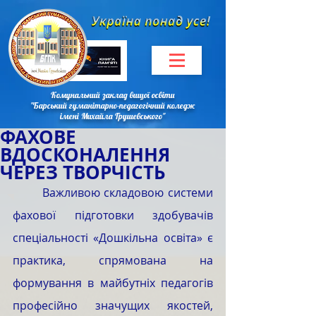
Комунальний заклад вищої освіти
"Барський гуманітарно-педагогічний коледж
імені Михайла Грушевського"
ФАХОВЕ
ВДОСКОНАЛЕННЯ
ЧЕРЕЗ ТВОРЧІСТЬ
	Важливою складовою системи 
фахової підготовки здобувачів 
спеціальності «Дошкільна освіта» є 
практика, спрямована на 
формування в майбутніх педагогів 
професійно значущих якостей, 