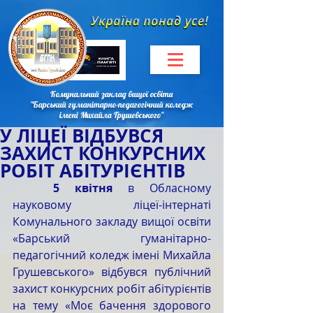
Комунальний заклад вищої освіти
"Барський гуманітарно-педагогічний коледж
імені Михайла Грушевського"
У ЛІЦЕЇ ВІДБУВСЯ
ЗАХИСТ КОНКУРСНИХ
РОБІТ АБІТУРІЄНТІВ
5 квітня 
в Обласному 
науковому ліцеї-інтернаті 
Комунального закладу вищої освіти 
«Барський гуманітарно-
педагогічний коледж імені Михайла 
Грушевського» відбувся публічний 
захист конкурсних робіт абітурієнтів 
на тему «Моє бачення здорового 