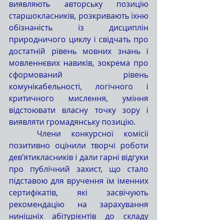
виявляють авторську позицію 
старшокласників, розкривають їхню 
обізнаність із дисциплін 
природничого циклу і свідчать про 
достатній рівень мовних знань і 
мовленнєвих навиків, зокрема про 
сформований рівень 
комунікабельності, логічного і 
критичного мислення, уміння 
відстоювати власну точку зору і 
виявляти громадянську позицію.
	Члени конкурсної комісії 
позитивно оцінили творчі роботи 
дев’ятикласників і дали гарні відгуки 
про публічний захист, що стало 
підставою для вручення їм іменних 
сертифікатів, які засвічують 
рекомендацію на зарахування 
нинішніх абітурієнтів до складу 