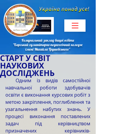
Комунальний заклад вищої освіти
"Барський гуманітарно-педагогічний коледж
імені Михайла Грушевського"
СТАРТ У СВІТ
НАУКОВИХ
ДОСЛІДЖЕНЬ
  Одним із видів самостійної 
навчальної роботи здобувачів 
освіти є виконання курсових робіт з 
метою закріплення, поглиблення та 
узагальнення набутих знань. У 
процесі виконання поставлених 
задач під керівництвом 
призначених керівників-