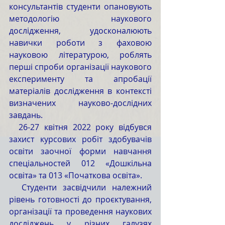
консультантів студенти опановують 
методологію наукового 
дослідження, удосконалюють 
навички роботи з фаховою 
науковою літературою, роблять 
перші спроби організації наукового 
експерименту та апробації 
матеріалів дослідження в контексті 
визначених науково-дослідних 
завдань.
  26-27 квітня 2022 року відбувся 
захист курсових робіт здобувачів 
освіти заочної форми навчання 
спеціальностей 012 «Дошкільна 
освіта» та 013 «Початкова освіта». 
  Студенти засвідчили належний 
рівень готовності до проєктування, 
організації та проведення наукових 
досліджень у різних галузях 