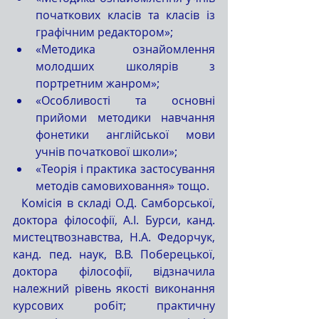
початкових класів та класів із 
графічним редактором»;
«Методика ознайомлення 
молодших школярів з 
портретним жанром»;
«Особливості та основні 
прийоми методики навчання 
фонетики англійської мови 
учнів початкової школи»;
«Теорія і практика застосування 
методів самовиховання» тощо.
  Комісія в складі О.Д. Самборської, 
доктора філософії, А.І. Бурси, канд. 
мистецтвознавства, Н.А. Федорчук, 
канд. пед. наук, В.В. Поберецької, 
доктора філософії, відзначила 
належний рівень якості виконання 
курсових робіт; практичну 