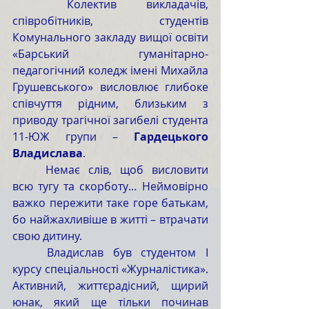
	Колектив викладачів, 
співробітників, студентів 
Комунального закладу вищої освіти 
«Барський гуманітарно-
педагогічний коледж імені Михайла 
Грушевського» висловлює глибоке 
співчуття рідним, близьким з 
приводу трагічної загибелі студента 
11-ЮЖ групи – 
Гардецького 
Владислава
.
	Немає слів, щоб висловити 
всю тугу та скорботу… Неймовірно 
важко пережити таке горе батькам, 
бо найжахливіше в житті – втрачати 
свою дитину.
	Владислав був студентом І 
курсу спеціальності «Журналістика». 
Активний, життєрадісний, щирий 
юнак, який ще тільки починав 