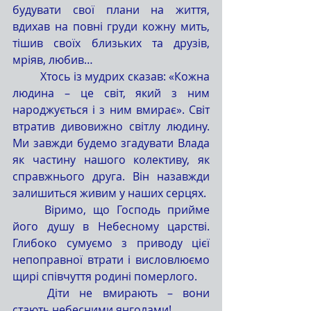
будувати свої плани на життя, 
вдихав на повні груди кожну мить, 
тішив своїх близьких та друзів, 
мріяв, любив… 
	Хтось із мудрих сказав: «Кожна 
людина – це світ, який з ним 
народжується і з ним вмирає». Світ 
втратив дивовижно світлу людину. 
Ми завжди будемо згадувати Влада 
як частину нашого колективу, як 
справжнього друга. Він назавжди 
залишиться живим у наших серцях. 
	Віримо, що Господь прийме 
його душу в Небесному царстві. 
Глибоко сумуємо з приводу цієї 
непоправної втрати і висловлюємо 
щирі співчуття родині померлого.
	Діти не вмирають – вони 
стають небесними янголами!