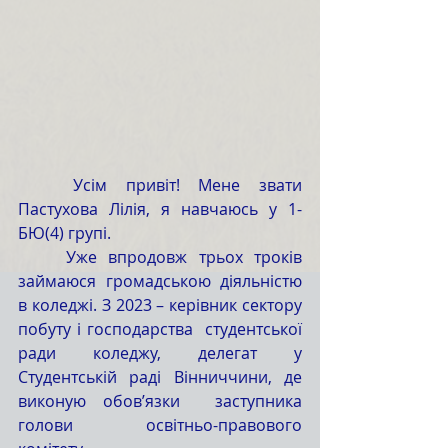
	Усім привіт! Мене звати 
Пастухова Лілія, я навчаюсь у 1-
БЮ(4) групі.
	Уже впродовж трьох троків 
займаюся громадською діяльністю 
в коледжі. З 2023 – керівник сектору 
побуту і господарства  студентської 
ради коледжу, делегат у 
Студентській раді Вінниччини, де 
виконую обов’язки  заступника 
голови освітньо-правового 