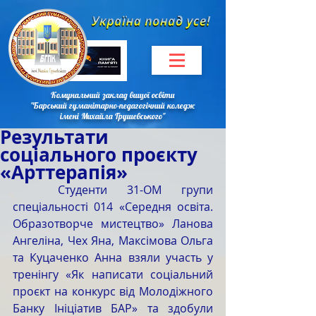
Комунальний заклад вищої освіти
"Барський гуманітарно-педагогічний коледж
імені Михайла Грушевського"
Результати
соціального проєкту
«Арттерапія»
	Студенти 31-ОМ групи 
спеціальності 014 «Середня освіта. 
Образотворче мистецтво» Ланова 
Ангеліна, Чех Яна, Максімова Ольга 
та Куцаченко Анна взяли участь у 
тренінгу «Як написати соціальний 
проєкт на конкурс від Молодіжного 
Банку Ініціатив БАР» та здобули 