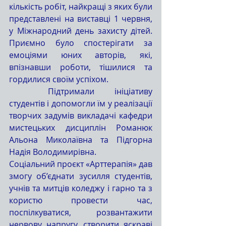
кількість робіт, найкращі з яких були 
представлені на виставці 1 червня, 
у Міжнародний день захисту дітей. 
Приємно було спостерігати за 
емоціями юних авторів, які, 
впізнавши роботи, тішилися та 
гордилися своїм успіхом.
	Підтримали ініціативу 
студентів і допомогли їм у реалізації 
творчих задумів викладачі кафедри 
мистецьких дисциплін Романюк 
Альона Миколаївна та Підгорна 
Надія Володимирівна. 
Соціальний проєкт «Арттерапія» дав 
змогу об’єднати зусилля студентів, 
учнів та митців коледжу і гарно та з 
користю провести час, 
поспілкуватися, розвантажити 
нервову напругу, створити яскраві 