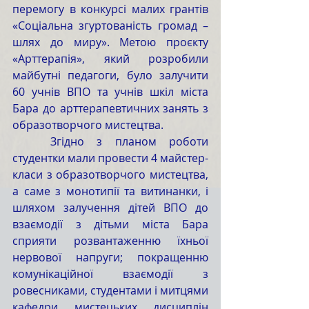
перемогу в конкурсі малих грантів 
«Соціальна згуртованість громад – 
шлях до миру». Метою проєкту 
«Арттерапія», який розробили 
майбутні педагоги, було залучити 
60 учнів ВПО та учнів шкіл міста 
Бара до арттерапевтичних занять з 
образотворчого мистецтва. 
	Згідно з планом роботи 
студентки мали провести 4 майстер-
класи з образотворчого мистецтва, 
а саме з монотипії та витинанки, і 
шляхом залучення дітей ВПО до 
взаємодії з дітьми міста Бара 
сприяти розвантаженню їхньої 
нервової напруги; покращенню 
комунікаційної взаємодії з 
ровесниками, студентами і митцями 
кафедри мистецьких дисциплін 