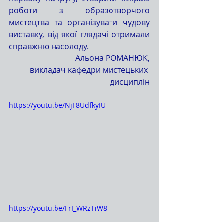
роботи з образотворчого 
мистецтва та організувати чудову 
виставку, від якої глядачі отримали 
справжню насолоду. 
Альона РОМАНЮК,
 викладач кафедри мистецьких 
дисциплін
https://youtu.be/NjF8UdfkyIU
https://youtu.be/FrI_WRzTiW8