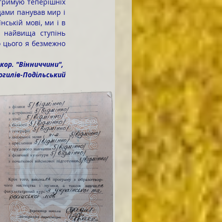
тримую теперішніх 
ами панував мир і 
ькій мові, ми і в 
 найвища ступінь 
 цього я безмежно 
ор. "Вінниччини", 
огилів-Подільський