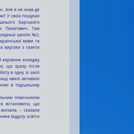
м? У своїх пошуках 
шнього Барського 
і Палагович. Там 
ередньої школи №2, 
країнської мови та 
а вирізки з газети 
, що зразу після 
оту в одну зі шкіл 
щі хвилі активної 
рною в тодішньому 
я встановити, що 
иїхала, – сказала 
ика відділу освіти 