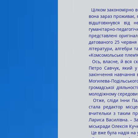
  Цілком закономірно виникло у мене бажання поспілкуватися із знаковою випускницею. Але я не знав де 
вона зараз проживає, я
відштовхнувся від не
гуманітарно-педагогі
представлені оригінали
датованого 25 червня 
літератури, алгебри т
«Комсомольське плем’я
  Ось, власне, й вся скупа інформація про Інну. Щоправда, про неї пам’ятає нинішній керівник коледжу 
Петро Савчук, який у
закінчення навчання в 
Могилева-Подільського
громадської діяльнос
молодіжному середовищ
  Отже, сліди Інни Палагович треба шукати в Могилеві-Подільському. Моїм добровільним помічником 
стала редактор місце
вчительки з таким прі
Лариса Василівна. – За
міськради Олексія Куч
  Це вже була надія на 