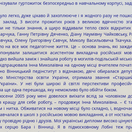
нізували гуртожиток безпосередньо в навчальному корпусі, заді
заклад. З висоти прожитих років з великою вдячністю згаду
ви не тільки знання, а щиро віддавали тепло своїх відкритих
рчука, Ганну Петрівну Дяченко, Діану Наумівну Чайковську, Раї
вчука, Олену Григорівну Савчук, Миколу Васильовича Ткачука
ло на все моє педагогічне життя. Це – основа знань, які зажди
опонували залишитися асистентом викладача російської мов
идко вийшла заміж і знайшла роботу в могилів-подільській міськ
но Вінницький педінститут з відзнакою, двічі обиралася депута
ю Міністерства освіти України, отримала звання «Старший
України». У неї були широкі й світлі перспективи професійн
ла ще одна перешкода, яку неможливо було обійти боком. 
в кращу для себе роботу, – продовжує Інна Миколаївна. – Є т
ам і нитка. Обживатися на новому місці було складно, і, водночас
навчалася в школі з російською мовою викладання, а от ностальгії
у провідую рідню і друзів. Мої українські дипломи високо цінуютьс
гих серцю Бара і Вінниці. Я в підмосковному Лобні теж п