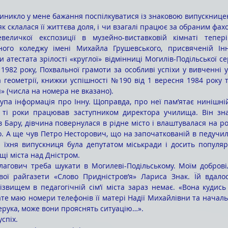
к склалася її життєва доля, і чи взагалі працює за обраним фахо
величкої експозиції в музейно-виставковій кімнаті тепері
чного коледжу імені Михайла Грушевського, присвяченій Інн
 атестата зрілості «круглої» відмінниці Могилів-Подільської с
1982 року, Похвальної грамоти за особливі успіхи у вивченні у
а геометрії, книжки успішності №190 від 1 вересня 1984 року т
» (числа на номера не вказано).
 ті роки працював заступником директора училища. Він знає
Бару, дівчина повернулася в рідне місто і влаштувалася на роб
. А ще чув Петро Несторович, що на започаткованій в педучили
ті їхня випускниця була депутатом міськради і досить популя
і міста над Дністром.
вої райгазети «Слово Придністров’я» Лариса Знак. Їй вдалос
звищем в педагогічній сім’ї міста зараз немає. «Вона кудись в
те маю номери телефонів її матері Надії Михайлівни та начальн
ерука, може вони прояснять ситуацію…».
успіх. 