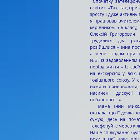
 Спочатку зателефонував до міського «міністра 
освіти». «Так, так, пр
зросту і дуже активну
я працював вчителем 
керівником 5-Б класу, 
Олексій Григорович. 
трудилися два рок
розійшлися – Інна пос
а мене згодом призн
№3. Із задоволенням 
період життя – із сво
на екскурсіях у всіх,
тодішнього союзу. У с
нами й піонервожата, 
насичені дискусії
побаченого…». 
  Мама Інни Миколаївни Надія Михайлівна 
сказала, що її дочка ж
сумую, десь на поча
телефонуйте через кіл
Наше спілкування було
року в неї нове прі