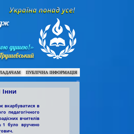
едж
ною душею!»
Грушевський
ЛАДАЧАМ
ПУБЛІЧНА ІНФОРМАЦІЯ
 Інни
го педагогічного 
адісних вчителів 
№1 було вручено 
гович.