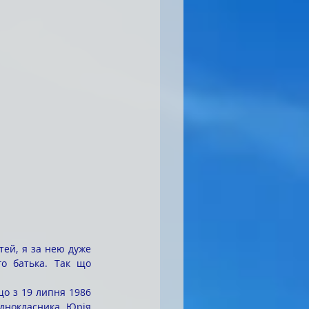
тей, я за нею дуже 
о батька. Так що 
о з 19 липня 1986 
днокласника Юрія 