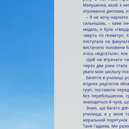
Малушенка, який з нет
отримання диплома, зі
  – Я не хочу нарікати на свою долю, але вона мене випробовує на кожному кроці й від того я стаю ще 
сильнішою, – каже Інн
медаль, я була «тверд
чверть по геометрії. Х
поступала на факульте
вистачило половини ба
хтось «відсіється». А
  Щоб на втрачати час і набути педагогічного стажу влаштувалася піонервожатою в школу №1, а вже 
через два роки стала 
уваги мою шкільну пох
  Заняття в училищі розпочалося з модної в ті роки «трудотерапії» – збирання яблук в одному з плодово-
ягідних радгоспів обла
груп, поставили перед
без перебільшення, гр
знаходиться й чула, щ
  Знаю, що багато дівчат шукали й знаходили «лазівки» аби все-таки залишитися в центральному офісі 
училища, а у мене та
моральний порятунок м
Таня Гадаєва. Ми разо