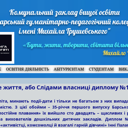
Комунальний заклад вищої освіти
арський гуманітарно-педагогічний кол
імені Михайла Грушевського"
«Бути, жити, творити, світити віль
Михайло 
Ж
ОСВІТНЯ ДІЯЛЬНІСТЬ
АБІТУРІЄНТАМ
СТУДЕНТАМ
ВИК
е життя, або Слідами власниці диплому №1
містю. З цієї обойми – 35-річчя першого випуску Барсько
мостійне плавання» їх вийшло сто двадцять – щасливих і р
та вихователів дошкільних дитячих закладів. Диплом 
«активістці, комсомолці й взагалі гарній дівчині» Інні Пала