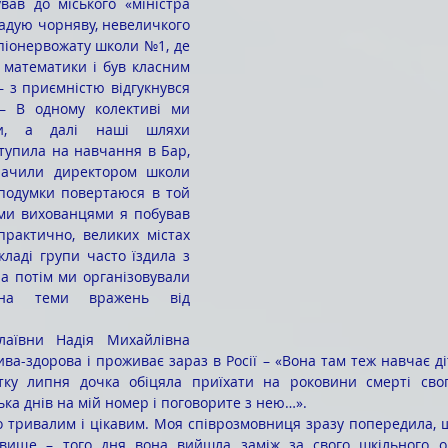
игадую чорняву, невеличкого 
 піонервожату школи №1, де 
математики і був класним 
– з приємністю відгукнувся 
– В одному колективі ми 
и, а далі наші шляхи 
тупила на навчання в Бар, 
ачили директором школи 
подумки повертаюся в той 
їми вихованцями я побував 
 практично, великих містах 
кладі групи часто їздила з 
а потім ми організовували 
 на теми вражень від 
ива-здорова і проживає зараз в Росії – «Вона там теж навчає ді
тку липня дочка обіцяла приїхати на роковини смерті свог
ька днів на мій номер і поговорите з нею…».
 тривалим і цікавим. Моя співрозмовниця зразу попередила, щ
звище – того дня вона вийшла заміж за свого шкільного о