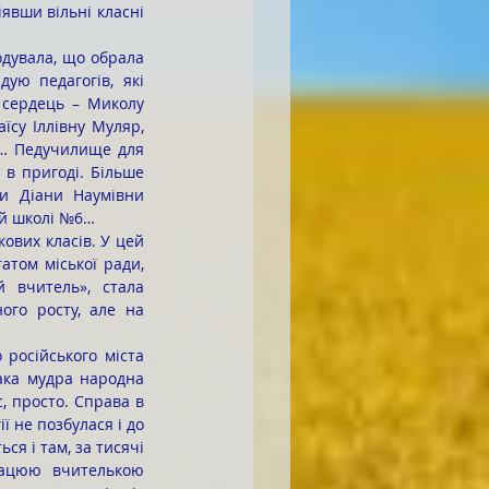
явши вільні класні 
ю педагогів, які 
 сердець – Миколу 
су Іллівну Муляр, 
… Педучилище для 
 в пригоді. Більше 
и Діани Наумівни 
ій школі №6… 
том міської ради, 
 вчитель», стала 
ого росту, але на 
ака мудра народна 
, просто. Справа в 
 не позбулася і до 
я і там, за тисячі 
рацюю вчителькою 