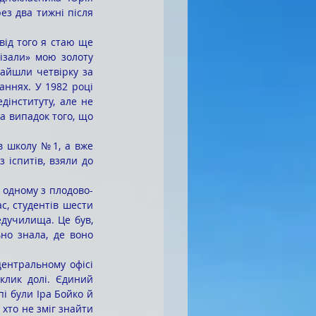
з два тижні після 
ізали» мою золоту 
айшли четвірку за 
аннях. У 1982 році 
інституту, але не 
 випадок того, що 
іспитів, взяли до 
с, студентів шести 
дучилища. Це був, 
но знала, де воно 
лик долі. Єдиний 
і були Іра Бойко й 
хто не зміг знайти 