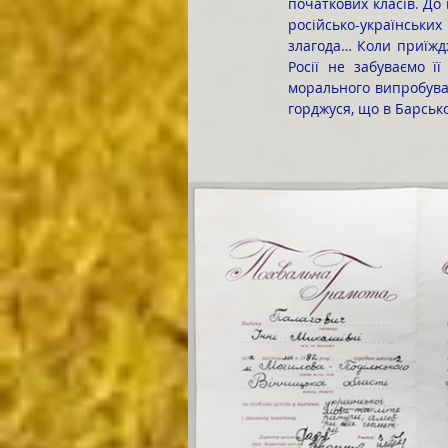
початкових класів. До
російсько-українських
злагода… Коли приїждж
Росії не забуваємо ї
морального випробува
горджуся, що в Барськ