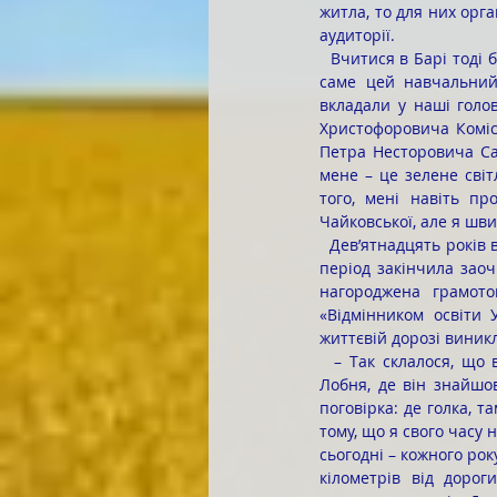
житла, то для них орга
аудиторії. 
  Вчитися в Барі тоді було легко, дуже цікаво й захоплююче і я жодного разу не пошкодувала, що обрала 
саме цей навчальний 
вкладали у наші голо
Христофоровича Коміса
Петра Несторовича Са
мене – це зелене світ
того, мені навіть пр
Чайковської, але я шв
  Дев’ятнадцять років відпрацювала Інна Миколаївна на одному місці вчителем початкових класів. У цей 
період закінчила заоч
нагороджена грамото
«Відмінником освіти 
життєвій дорозі виник
  – Так склалося, що восени 2005 року мені довелося виїхати вслід за чоловіком до російського міста 
Лобня, де він знайшо
поговірка: де голка, т
тому, що я свого часу 
сьогодні – кожного рок
кілометрів від доро