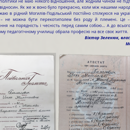
 політики не маю ніякого відношення, але жодним чином не під
 відносин. Як же ж воно було прекрасно, коли між нашими народ
аю в рідний Могилів-Подільський постійно спілкуюся на українс
ї – не можна бути перекотиполем без роду й племені. Це –
ння на порядність і чесність перед самим собою… А до всього
ому педагогічному училищі обрала професію на все своє життя.
Віктор Зеленюк, власк
М