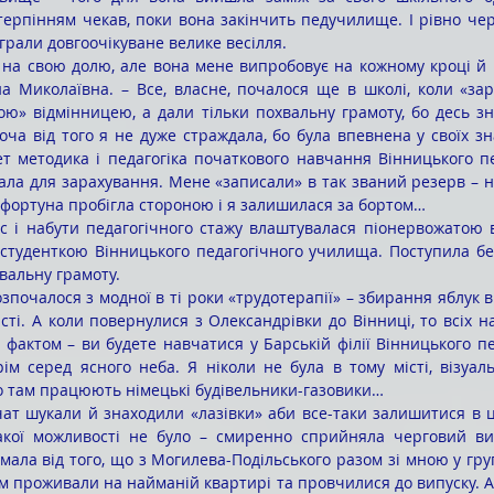
ерпінням чекав, поки вона закінчить педучилище. І рівно чере
грали довгоочікуване велике весілля.
а Миколаївна. – Все, власне, почалося ще в школі, коли «зар
ою» відмінницею, а дали тільки похвальну грамоту, бо десь зн
оча від того я не дуже страждала, бо була впевнена у своїх зн
т методика і педагогіка початкового навчання Вінницького пед
ла для зарахування. Мене «записали» в так званий резерв – на
ле фортуна пробігла стороною і я залишилася за бортом…
студенткою Вінницького педагогічного училища. Поступила без 
вальну грамоту. 
сті. А коли повернулися з Олександрівки до Вінниці, то всіх на
 фактом – ви будете навчатися у Барській філії Вінницького пе
ім серед ясного неба. Я ніколи не була в тому місті, візуаль
о там працюють німецькі будівельники-газовики…
кої можливості не було – смиренно сприйняла черговий вик
ала від того, що з Могилева-Подільського разом зі мною у груп
м проживали на найманій квартирі та провчилися до випуску. А 