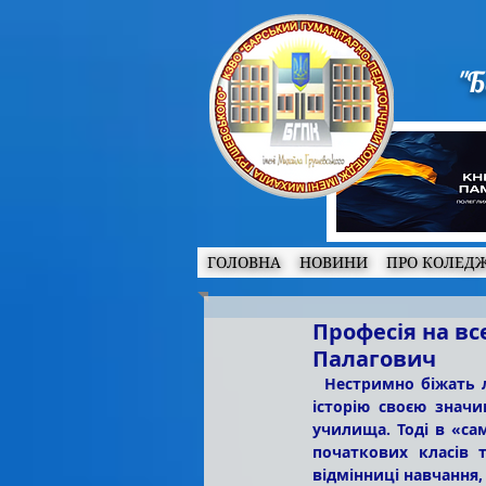
"Б
ГОЛОВНА
НОВИНИ
ПРО КОЛЕД
Професія на вс
Палагович
  Нестримно біжать літа, минають події-дати і тільки не багатьом з них випадає вкарбуватися в 
історію своєю значи
училища. Тоді в «са
початкових класів 
відмінниці навчання, 