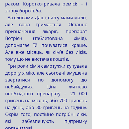
раком. Короткотривала ремісія – і 
знову боротьба. 
  За словами Даші, сил у мами мало, 
але вона тримається. Останнє 
призначення лікарів, препарат 
Вотрієн (таблетована хімія), 
допомагає їй почуватися краще. 
Але вже місяць, як сім’я без ліків, 
тому що не вистачає коштів.
  Три роки сім’я самотужки купувала 
дорогу хімію, але сьогодні змушена 
звертатися по допомогу до 
небайдужих. Ціна життєво 
необхідного препарату – 21 000 
гривень на місяць, або 700 гривень 
на день, або 30 гривень на годину. 
Окрім того, постійно потрібні ліки, 
які забезпечують підтримку 
організмові.