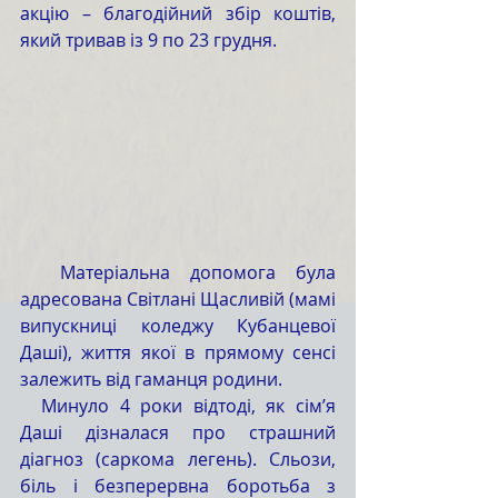
акцію – благодійний збір коштів, 
який тривав із 9 по 23 грудня.
  Матеріальна допомога була 
адресована Світлані Щасливій (мамі 
випускниці коледжу Кубанцевої 
Даші), життя якої в прямому сенсі 
залежить від гаманця родини. 
  Минуло 4 роки відтоді, як сім’я 
Даші дізналася про страшний 
діагноз (саркома легень). Сльози, 
біль і безперервна боротьба з 