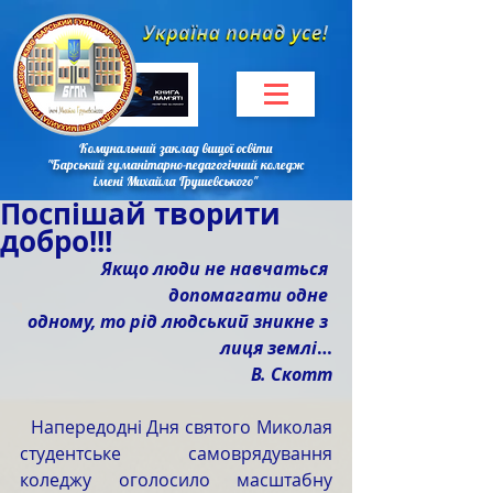
Комунальний заклад вищої освіти
"Барський гуманітарно-педагогічний коледж
імені Михайла Грушевського"
Поспішай творити
добро!!!
Якщо люди не навчаться 
допомагати одне 
одному, то рід людський зникне з 
лиця землі
…
В. Скотт
  Напередодні Дня святого Миколая 
студентське самоврядування 
коледжу оголосило масштабну 