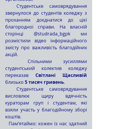
  Студентське самоврядування 
звернулося до студентів коледжу з 
проханням доєднатися до цієї 
благородної справи. На власній 
сторінці @studrada_bgpk ми 
розмістили відео інформаційного 
змісту про важливість благодійних 
акцій. 
  Спільними зусиллями 
студентський колектив коледжу 
переказав 
Світлані Щасливій
близько 
5 тисяч гривень
.
  Студентське самоврядування 
висловлює щиру вдячність 
кураторам груп і студентам, які 
взяли участь у благодійному зборі 
коштів.
  Пам’ятаймо: кожен із нас здатний 