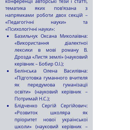
конференції авторські тези і статті, 
тематика яких пов’язана з 
напрямками роботи двох секцій – 
«Педагогічні науки» та 
«Психологічні науки»:
Базильчук Оксана Миколаївна: 
«Використання діалектної 
лексики в мові роману В. 
Дрозда «Листя землі» (науковий 
керівник – Бобир О.І.);
Белінська Олена Василівна: 
«Підготовка гуманного вчителя 
як передумова гуманізації 
освіти» (науковий керівник – 
Потримай Н.С.);
Блідченко Сергій Сергійович: 
«Розвиток школяра як 
пріоритет нової української 
школи» (науковий керівник – 