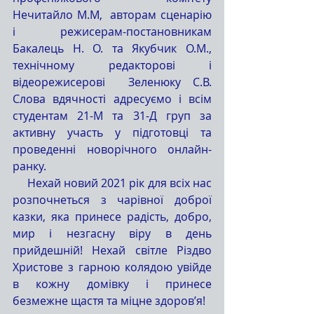
Нечитайло М.М,  авторам сценарію 
і режисерам-постановникам  
Бакалець Н. О. та Якубчик О.М., 
технічному редакторові і 
відеорежисерові  Зеленюку С.В. 
Слова вдячності адресуємо і всім 
студентам 21-М та 31-Д груп за 
активну участь у підготовці та 
проведенні новорічного онлайн-
ранку.
     Нехай новий 2021 рік для всіх нас 
розпочнеться з чарівної доброї 
казки, яка принесе радість, добро, 
мир і незгасну віру в день 
прийдешній! Нехай світле Різдво 
Христове з гарною колядою увійде 
в кожну домівку і принесе 
безмежне щастя та міцне здоров’я!