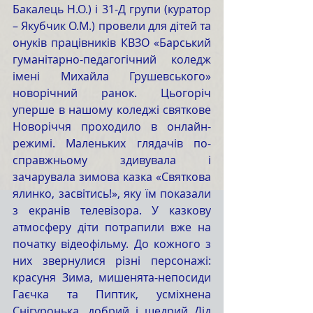
Бакалець Н.О.) і 31-Д групи (куратор 
– Якубчик О.М.) провели для дітей та 
онуків працівників КВЗО «Барський 
гуманітарно-педагогічний коледж 
імені Михайла Грушевського» 
новорічний ранок. Цьогоріч 
уперше в нашому коледжі святкове 
Новоріччя проходило в онлайн-
режимі. Маленьких глядачів по-
справжньому здивувала і 
зачарувала зимова казка «Святкова 
ялинко, засвітись!», яку їм показали 
з екранів телевізора. У казкову 
атмосферу діти потрапили вже на 
початку відеофільму. До кожного з 
них звернулися різні персонажі: 
красуня Зима, мишенята-непосиди 
Гаєчка та Пиптик, усміхнена 
Снігуронька, добрий і щедрий Дід 