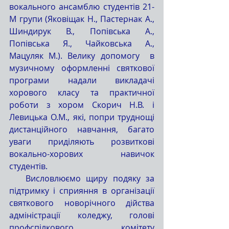
вокального ансамблю студентів 21-
М групи (Яковіщак Н., Пастернак А., 
Шиндирук В., Попівська А., 
Попівська Я., Чайковська А., 
Мацуляк М.). Велику допомогу  в 
музичному оформленні святкової 
програми надали викладачі 
хорового класу та практичної 
роботи з хором Скорич Н.В. і 
Левицька О.М., які, попри труднощі 
дистанційного навчання, багато 
уваги приділяють розвиткові 
вокально-хорових навичок 
студентів.
   Висловлюємо щиру подяку за 
підтримку і сприяння в організації 
святкового новорічного дійства 
адміністрації коледжу, голові 
профспілкового комітету 