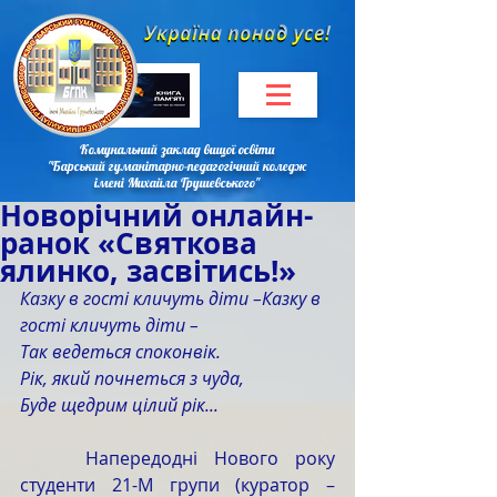
Комунальний заклад вищої освіти
"Барський гуманітарно-педагогічний коледж
імені Михайла Грушевського"
Новорічний онлайн-
ранок «Святкова
ялинко, засвітись!»
Казку в гості кличуть діти –Казку в 
гості кличуть діти –
Так ведеться споконвік.
Рік, який почнеться з чуда,
Буде щедрим цілий рік...
    Напередодні Нового року 
студенти 21-М групи (куратор – 