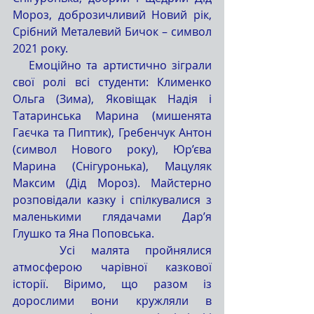
Мороз, доброзичливий Новий рік, 
Срібний Металевий Бичок – символ 
2021 року.
   Емоційно та артистично зіграли 
свої ролі всі студенти: Клименко 
Ольга (Зима), Яковіщак Надія і 
Татаринська Марина (мишенята 
Гаєчка та Пиптик), Гребенчук Антон 
(символ Нового року), Юр’єва 
Марина (Снігуронька), Мацуляк 
Максим (Дід Мороз). Майстерно 
розповідали казку і спілкувалися з 
маленькими глядачами Дар’я 
Глушко та Яна Поповська.
   Усі малята пройнялися 
атмосферою чарівної казкової 
історії. Віримо, що разом із 
дорослими вони кружляли в 