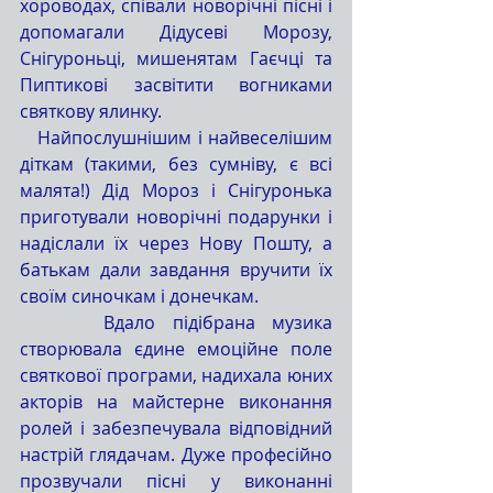
хороводах, співали новорічні пісні і 
допомагали Дідусеві Морозу, 
Снігуроньці, мишенятам Гаєчці та 
Пиптикові засвітити вогниками 
святкову ялинку. 
   Найпослушнішим і найвеселішим 
діткам (такими, без сумніву, є всі 
малята!) Дід Мороз і Снігуронька 
приготували новорічні подарунки і 
надіслали їх через Нову Пошту, а 
батькам дали завдання вручити їх 
своїм синочкам і донечкам.
     Вдало підібрана музика 
створювала єдине емоційне поле 
святкової програми, надихала юних 
акторів на майстерне виконання 
ролей і забезпечувала відповідний 
настрій глядачам. Дуже професійно 
прозвучали пісні у виконанні 