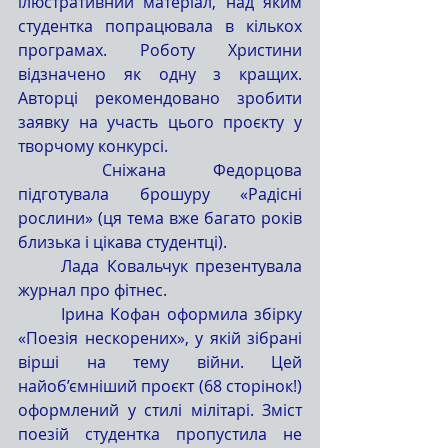
ілюстративний матеріал, над яким 
студентка попрацювала в кількох 
програмах. Роботу Христини 
відзначено як одну з кращих. 
Авторці рекомендовано зробити 
заявку на участь цього проєкту у 
творчому конкурсі.
	Сніжана Федорцова 
підготувала брошуру «Радісні 
рослини» (ця тема вже багато років 
близька і цікава студентці).
	Лада Ковальчук презентувала 
журнал про фітнес.
	Ірина Кофан оформила збірку 
«Поезія нескорених», у якій зібрані 
вірші на тему війни. Цей 
найоб’ємніший проєкт (68 сторінок!) 
оформлений у стилі мілітарі. Зміст 
поезій студентка пропустила не 