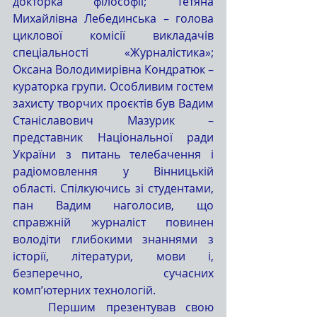
докторка філософії; Тетяна 
Михайлівна Лебединська – голова 
циклової комісії викладачів 
спеціальності «Журналістика»; 
Оксана Володимирівна Кондратюк – 
кураторка групи. Особливим гостем 
захисту творчих проєктів був Вадим 
Станіславович Мазурик – 
представник Національної ради 
України з питань телебачення і 
радіомовлення у Вінницькій 
області. Спілкуючись зі студентами, 
пан Вадим наголосив, що 
справжній журналіст повинен 
володіти глибокими знаннями з 
історії, літератури, мови і, 
безперечно, сучасних 
комп’ютерних технологій.
	Першим презентував свою 