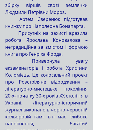
збірку віршів своєї землячки 
Людмили Петрівни Мороз.
	Артем Сверенюк підготував 
книжку про Наполеона Бонапарта.
	Присутніх на захисті вразила 
робота Ярослава Коновалова – 
нетрадиційна за змістом і формою 
книга про Генріха Форда.
	Привернула увагу 
екзаменаторів і робота Христини 
Коломієць. Це колосальний проєкт 
про Розстріляне відродження – 
літературно-мистецьке покоління 
20-х–початку 30-х років XX століття в 
Україні. Літературно-історичний 
журнал виконано в чорно-червоній 
кольоровій гамі; він має глибоке 
наповнення, багатий 