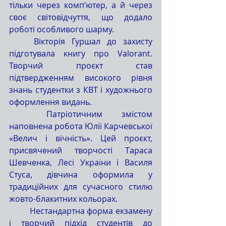
тільки через комп’ютер, а й через 
своє світовідчуття, що додало 
роботі особливого шарму.
	Вікторія Гуршал до захисту 
підготувала книгу про Valorant. 
Творчий проєкт став 
підтвердженням високого рівня 
знань студентки з КВТ і художнього 
оформлення видань.
	Патріотичним змістом 
наповнена робота Юлії Карчевської 
«Велич і вічність». Цей проєкт, 
присвячений творчості Тараса 
Шевченка, Лесі України і Василя 
Стуса, дівчина оформила у 
традиційних для сучасного стилю 
жовто-блакитних кольорах.
	Нестандартна форма екзамену 
і творчий підхід студентів до 