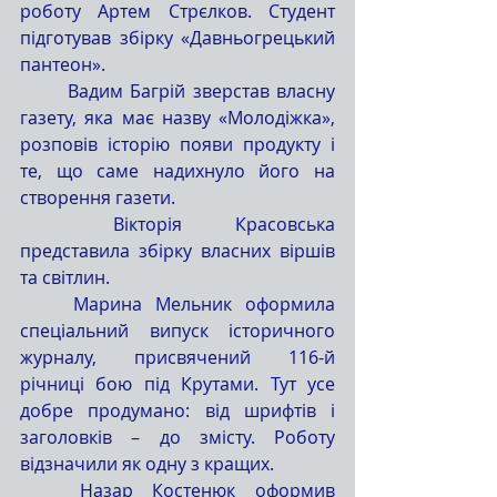
роботу Артем Стрєлков. Студент 
підготував збірку «Давньогрецький 
пантеон».
	Вадим Багрій зверстав власну 
газету, яка має назву «Молодіжка», 
розповів історію появи продукту і 
те, що саме надихнуло його на 
створення газети.
	Вікторія Красовська 
представила збірку власних віршів 
та світлин.
	Марина Мельник оформила 
спеціальний випуск історичного 
журналу, присвячений 116-й 
річниці бою під Крутами. Тут усе 
добре продумано: від шрифтів і 
заголовків – до змісту. Роботу 
відзначили як одну з кращих.
	Назар Костенюк оформив 