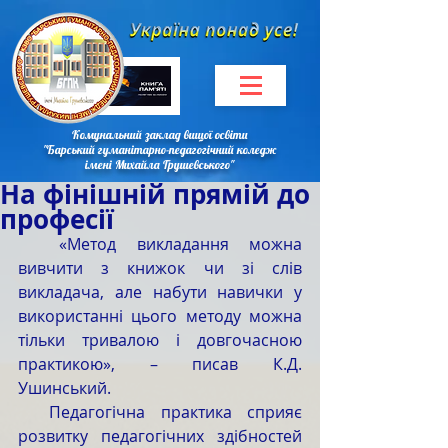
Комунальний заклад вищої освіти
"Барський гуманітарно-педагогічний коледж
імені Михайла Грушевського"
На фінішній прямій до
професії
  «Метод викладання можна 
вивчити з книжок чи зі слів 
викладача, але набути навички у 
використанні цього методу можна 
тільки тривалою і довгочасною 
практикою», – писав К.Д. 
Ушинський.
  Педагогічна практика сприяє 
розвитку педагогічних здібностей 