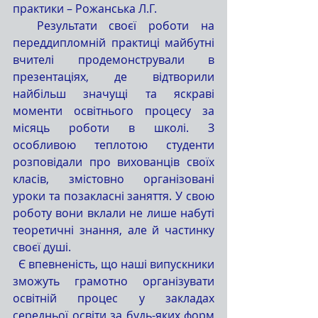
практики – Рожанська Л.Г.
  Результати своєї роботи на 
переддипломній практиці майбутні 
вчителі продемонстрували в 
презентаціях, де відтворили 
найбільш значущі та яскраві 
моменти освітнього процесу за 
місяць роботи в школі. З 
особливою теплотою студенти 
розповідали про вихованців своїх 
класів, змістовно організовані 
уроки та позакласні заняття. У свою 
роботу вони вклали не лише набуті 
теоретичні знання, але й частинку 
своєї душі.
  Є впевненість, що наші випускники 
зможуть грамотно організувати 
освітній процес у закладах 
середньої освіти за будь-яких форм 