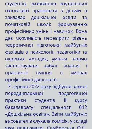
студентів; вихованню внутрішньої 
готовності працювати з дітьми в 
закладах дошкільної освіти та 
початковій школі; формуванню 
професійних умінь і навичок. Вона 
дає можливість перевірити рівень 
теоретичної підготовки майбутніх 
фахівців з психології, педагогіки та 
окремих методик; уміння творчо 
застосовувати набуті знання і 
практичні вміння в умовах 
професійної діяльності.
  7 червня 2022 року відбувся захист 
переддипломної педагогічної 
практики студентів ІІ курсу 
бакалаврату спеціальності 012 
«Дошкільна освіта». Звіти майбутніх 
вихователів слухала комісія, у складі 
якої працювали: Самборська О.Д., 