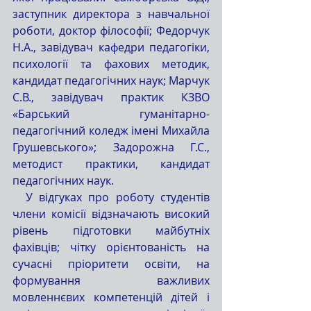
заступник директора з навчальної 
роботи, доктор філософії; Федорчук 
Н.А., завідувач кафедри педагогіки, 
психології та фахових методик, 
кандидат педагогічних наук; Марчук 
С.В., завідувач практик КЗВО 
«Барський гуманітарно-
педагогічний коледж імені Михайла 
Грушевського»; Задорожна Г.С., 
методист практики, кандидат 
педагогічних наук.
  У відгуках про роботу студентів 
члени комісії відзначають високий 
рівень підготовки майбутніх 
фахівців; чітку орієнтованість на 
сучасні пріоритети освіти, на 
формування важливих 
мовленнєвих компетенцій дітей і 