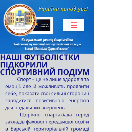
Комунальний заклад вищої освіти
"Барський гуманітарно-педагогічний коледж
імені Михайла Грушевського"
НАШІ ФУТБОЛІСТКИ
ПІДКОРИЛИ
СПОРТИВНИЙ ПОДІУМ
	Спорт – це не лише здоров'я та 
емоції, але й можливість проявити 
себе, показати свої сильні сторони і 
зарядитися позитивною енергією 
для подальших звершень.
	Щорічно спартакіада серед 
закладів фахової передвищої освіти 
в Барській територіальній громаді 