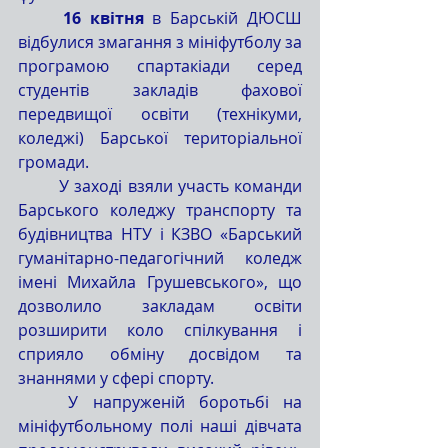
16 квітня
 в Барській ДЮСШ 
відбулися змагання з мініфутболу за 
програмою спартакіади серед 
студентів закладів фахової 
передвищої освіти (технікуми, 
коледжі) Барської територіальної 
громади.
	У заході взяли участь команди 
Барського коледжу транспорту та 
будівництва НТУ і КЗВО «Барський 
гуманітарно-педагогічний коледж 
імені Михайла Грушевського», що 
дозволило закладам освіти 
розширити коло спілкування і 
сприяло обміну досвідом та 
знаннями у сфері спорту.
	У напруженій боротьбі на 
мініфутбольному полі наші дівчата 