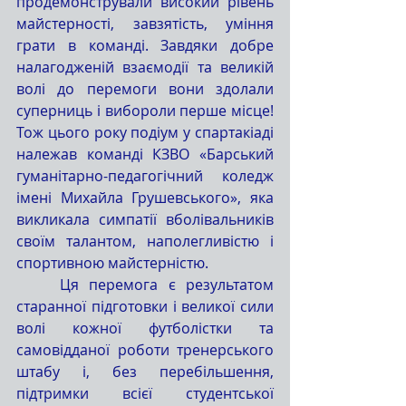
продемонстрували високий рівень 
майстерності, завзятість, уміння 
грати в команді. Завдяки добре 
налагодженій взаємодії та великій 
волі до перемоги вони здолали 
суперниць і вибороли перше місце! 
Тож цього року подіум у спартакіаді 
належав команді КЗВО «Барський 
гуманітарно-педагогічний коледж 
імені Михайла Грушевського», яка 
викликала симпатії вболівальників 
своїм талантом, наполегливістю і 
спортивною майстерністю.
	Ця перемога є результатом 
старанної підготовки і великої сили 
волі кожної футболістки та 
самовідданої роботи тренерського 
штабу і, без перебільшення, 
підтримки всієї студентської 