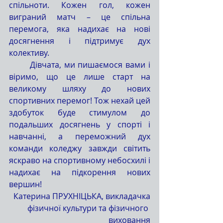
спільноти. Кожен гол, кожен 
виграний матч – це спільна 
перемога, яка надихає на нові 
досягнення і підтримує дух 
колективу.
	Дівчата, ми пишаємося вами і 
віримо, що це лише старт на 
великому шляху до нових 
спортивних перемог! Тож нехай цей 
здобуток буде стимулом до 
подальших досягнень у спорті і 
навчанні, а переможний дух 
команди коледжу завжди світить 
яскраво на спортивному небосхилі і 
надихає на підкорення нових 
вершин!
Катерина ПРУХНІЦЬКА, викладачка
фізичної культури та фізичного 
виховання