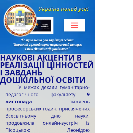
Комунальний заклад вищої освіти
"Барський гуманітарно-педагогічний коледж
імені Михайла Грушевського"
НАУКОВІ АКЦЕНТИ В
РЕАЛІЗАЦІЇ ЦІННОСТЕЙ
І ЗАВДАНЬ
ДОШКІЛЬНОЇ ОСВІТИ
	У межах декади гуманітарно-
педагогічного факультету 
9 
листопада
 тиждень 
професорських годин, присвячених 
Всесвітньому дню науки, 
продовжила онлайн-зустріч із 
Пісоцькою Леонідою 