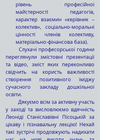
рівень професійної 
майстерності педагогів, 
характер взаємин «керівник – 
колектив», соціально-моральні 
цінності членів колективу, 
матеріально-фінансова база).
	Слухачі професорської години 
переглянули змістовні презентації 
та відео, зміст яких переконливо 
свідчить на користь важливості 
створення позитивного іміджу 
сучасного закладу дошкільної 
освіти. 
	Дякуємо всім за активну участь 
у заході та висловлюємо вдячність 
Леоніді Станіславівні Пісоцькій за 
цікаву і пізнавальну лекцію! Нехай 
такі зустрічі продовжують надихати 
нас на нові висоти знань та 