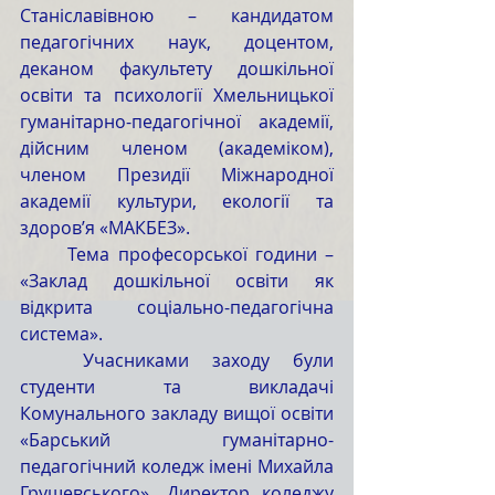
Станіславівною – кандидатом 
педагогічних наук, доцентом, 
деканом факультету дошкільної 
освіти та психології Хмельницької 
гуманітарно-педагогічної академії, 
дійсним членом (академіком), 
членом Президії Міжнародної 
академії культури, екології та 
здоров’я «МАКБЕЗ».
	Тема професорської години – 
«Заклад дошкільної освіти як 
відкрита соціально-педагогічна 
система». 
	Учасниками заходу були 
студенти та викладачі 
Комунального закладу вищої освіти 
«Барський гуманітарно-
педагогічний коледж імені Михайла 
Грушевського». Директор коледжу 