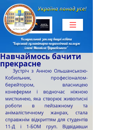
Комунальний заклад вищої освіти
"Барський гуманітарно-педагогічний коледж
імені Михайла Грушевського"
Навчаймось бачити
прекрасне
   Зустріч з Анною Ольшанською-
Кобильник, професіоналом-
берейтором, власницею 
конеферми і водночас ніжною 
мисткинею, яка створює живописні 
роботи в пейзажному та 
анімалістичному жанрах, стала 
справжнім відкриттям для студентів 
11-Д і 1-БОМ груп. Відвідавши 