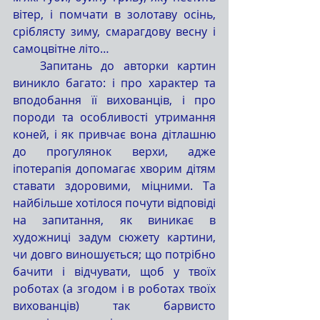
вітер, і помчати в золотаву осінь, 
сріблясту зиму, смарагдову весну і 
самоцвітне літо… 
   Запитань до авторки картин 
виникло багато: і про характер та 
вподобання її вихованців, і про 
породи та особливості утримання 
коней, і як привчає вона дітлашню 
до прогулянок верхи, адже 
іпотерапія допомагає хворим дітям 
ставати здоровими, міцними. Та 
найбільше хотілося почути відповіді 
на запитання, як виникає в 
художниці задум сюжету картини, 
чи довго виношується; що потрібно 
бачити і відчувати, щоб у твоїх 
роботах (а згодом і в роботах твоїх 
вихованців) так барвисто 