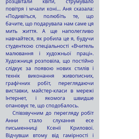
розцвітали квіти, струмувало 
повітря і мчали коні… Аня сказала: 
«Подивіться, полюбіть те, що 
бачите, що подарувала нам саме ця 
мить життя. А ще наполегливо 
навчайтеся, як робила це я, будучи 
студенткою спеціальності «Вчитель 
малювання і художньої праці». 
Художниця розповіла, що постійно 
слідкує за появою нових стилів і 
технік виконання живописних, 
графічних робіт, переглядаючи 
виставки, майстер-класи в мережі 
Інтернет, і якомога швидше 
опановує те, що сподобалось.
   Співзвучним до перегляду робіт 
Анни стало слухання есе 
письменниці Ксенії Крилової. 
Відчувши втому від гамірності і 