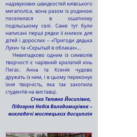
надзвукових швидкостей київського 
мегаполіса, вона разом із родиною 
поселилася в ошатному 
подільському селі. Саме тут були 
написані перші рядки її книжок для 
дітей і дорослих – «Пригоди дядька 
Луки» та «Скрытый в облаках»…
   Невипадково одним із символів 
творчості є чарівний крилатий кінь 
Пегас. Анна та Ксенія чудово 
дружать із ним, і в цьому переконує 
їхня творчість, яка так захопила 
студентів на виставці. 
Січко Тетяна Йосипівна, 
Підгорна Надія Володимирівна –
викладачі мистецьких дисциплін