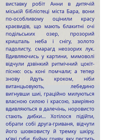
виставку робіт Анни в дитячій 
міській бібліотеці міста Бара, вони 
по-особливому оцінили красу 
краєвидів, що мають блакитні очі 
подільських озер, прозорий 
кришталь неба і снігу, золото 
падолисту, смарагд неозорих лук. 
Вдивляючись у картини, мимоволі 
відчули дзвінкий ритмічний цокіт-
пісню: ось коні помчали; а тепер 
знову йдуть кроком, ніби 
витанцьовують, лебедино 
вигнувши шиї, граційно милуються 
власною силою і красою, замріяно 
вдивляються в далечінь, норовисто 
стають дибки… Хотілося підійти, 
обрати собі друга-гриваня, відчути 
його шовковисту й тремку шкіру, 
м’які губи, буйну гриву, яку пестить 