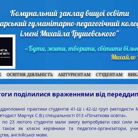
Комунальний заклад вищої освіти
арський гуманітарно-педагогічний кол
імені Михайла Грушевського"
«Бути, жити, творити, світити віль
Михайло 
Ж
ОСВІТНЯ ДІЯЛЬНІСТЬ
АБІТУРІЄНТАМ
СТУДЕНТАМ
ВИК
гоги поділилися враженнями від передди
етодист Марчук С.В.) спеціальності 013 «Початкова освіта».
 також як класні керівники та педагоги-організатори, учит
тва, англійської мови.