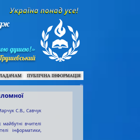
едж
ною душею!»
Грушевський
ЛАДАЧАМ
ПУБЛІЧНА ІНФОРМАЦІЯ
пломної
елі інформатики, 