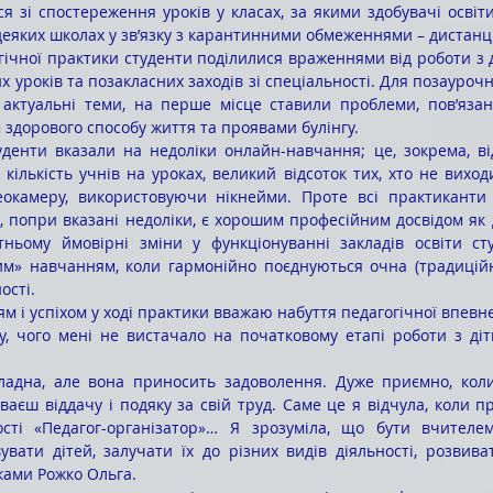
 деяких школах у зв’язку з карантинними обмеженнями – дистан
 уроків та позакласних заходів зі спеціальності. Для позаурочн
актуальні теми, на перше місце ставили проблеми, пов’язані
 здорового способу життя та проявами булінгу. 
кількість учнів на уроках, великий відсоток тих, хто не виходи
окамеру, використовуючи нікнейми. Проте всі практиканти 
 попри вказані недоліки, є хорошим професійним досвідом як дл
тньому ймовірні зміни у функціонуванні закладів освіти сту
ним» навчанням, коли гармонійно поєднуються очна (традиційн
ості.
ку, чого мені не вистачало на початковому етапі роботи з діт
ваєш віддачу і подяку за свій труд. Саме це я відчула, коли п
ості «Педагог-організатор»… Я зрозуміла, що бути вчителе
увати дітей, залучати їх до різних видів діяльності, розвиват
ками Рожко Ольга.