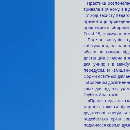
  Практика розпочалася зі спостереження уроків у класах, за якими здобувачі освіти були закріплені, і 
тривала в очному, а в
  У ході захисту педагогічної практики студенти поділилися враженнями від роботи з дітьми, підготували 
презентації проведених
практиканти обирали 
Covid-19, формуванням
  Під час виступів студенти вказали на недоліки онлайн-навчання; це, зокрема, відсутність «живого» 
спілкування, незначна 
або ж не вмикає віде
дистанційне навчання,
для учнів; і в майбу
передусім, зі «зміша
форми освітньої діяльн
  «Головним досягненням і успіхом у ході практики вважаю набуття педагогічної впевненості та свідомості 
своїх дій під час уро
Грубюк Анастасія.
  «Праця педагога складна, але вона приносить задоволення. Дуже приємно, коли твоя праця не є 
марною, коли ти відчу
додаткової спеціальн
подобається організов
поділилася своїми дум