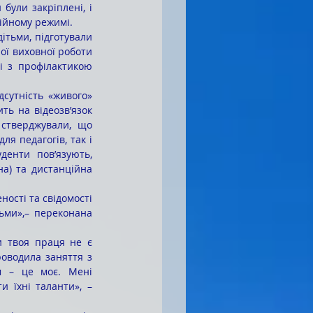
ційному режимі.
ої виховної роботи 
 з профілактикою 
ть на відеозв’язок 
стверджували, що 
я педагогів, так і 
денти пов’язують, 
а) та дистанційна 
ьми»,– переконана 
роводила заняття з 
м – це моє. Мені 
и їхні таланти», – 