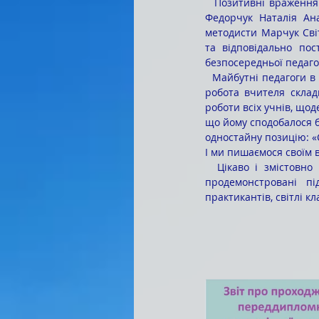
  Позитивні враження про практику вихованців висловили завідувач кафедри педагогічних дисциплін 
Федорчук Наталія Ан
методисти Марчук Світ
та відповідально пос
безпосередньої педагог
  Майбутні педагоги в ході обміну думками зазначили, що практика дала їм змогу наочно переконалися: 
робота вчителя складн
роботи всіх учнів, щод
що йому сподобалося бу
одностайну позицію: «
І ми пишаємося своїм 
  Цікаво і змістовно пройшла практика студентів 2-МБШ групи, про що свідчать яскраві світлини, 
продемонстровані пі
практикантів, світлі к