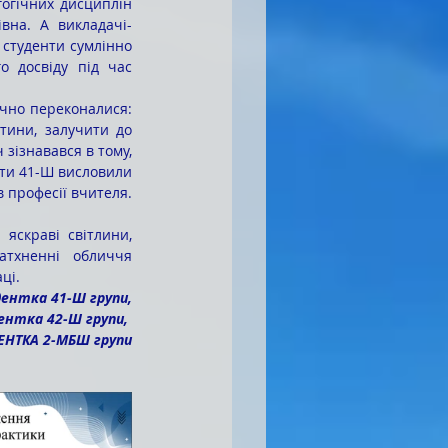
вна. А викладачі-
студенти сумлінно 
 досвіду під час 
тини, залучити до 
зізнавався в тому, 
нти 41-Ш висловили 
 професії вчителя. 
атхненні обличчя 
ці. 
дентка 41-Ш групи,
нтка 42-Ш групи, 
ЕНТКА 2-МБШ групи