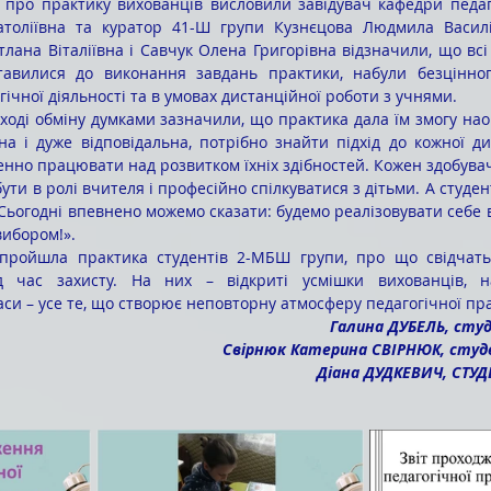
атоліївна та куратор 41-Ш групи Кузнєцова Людмила Василі
лана Віталіївна і Савчук Олена Григорівна відзначили, що всі 
тавилися до виконання завдань практики, набули безцінного
ічної діяльності та в умовах дистанційної роботи з учнями.
а і дуже відповідальна, потрібно знайти підхід до кожної ди
енно працювати над розвитком їхніх здібностей. Кожен здобувач 
ти в ролі вчителя і професійно спілкуватися з дітьми. А студе
Сьогодні впевнено можемо сказати: будемо реалізовувати себе в
вибором!».
д час захисту. На них – відкриті усмішки вихованців, н
ласи – усе те, що створює неповторну атмосферу педагогічної пра
Галина ДУБЕЛЬ, сту
Свірнюк Катерина СВІРНЮК, студе
Діана ДУДКЕВИЧ, СТУД