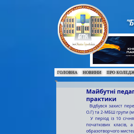
"Б
ГОЛОВНА
НОВИНИ
ПРО КОЛЕД
Майбутні педа
практики
  Відбувся захист переддипломної практики студентів 41-Ш і 42-Ш груп (методисти Марчук С.В., Савчук 
О.Г) та 2-МБШ групи (м
  У період із 10 січня по 23 лютого студенти мали змогу випробувати свої сили як майбутні вчителі 
початкових класів, а
образотворчого мистец