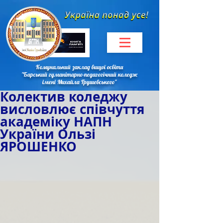
Комунальний заклад вищої освіти
"Барський гуманітарно-педагогічний коледж
імені Михайла Грушевського"
Колектив коледжу
висловлює співчуття
академіку НАПН
України Ользі
ЯРОШЕНКО