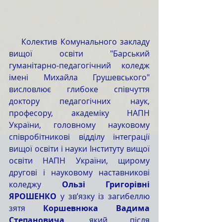
    Колектив Комунального закладу 
вищої освіти "Барський 
гуманітарно-педагогічний коледж 
імені Михайла Грушевського" 
висловлює глибоке співчуття 
доктору педагогічних наук, 
професору, академіку НАПН 
України, головному науковому 
співробітникові відділу інтеграції 
вищої освіти і науки Інституту вищої 
освіти НАПН України, щирому 
другові і науковому наставникові 
коледжу 
Ользі Григорівні 
ЯРОШЕНКО
 у зв’язку із загибеллю 
зятя 
Коршевнюка Вадима 
Степановича
, який після 