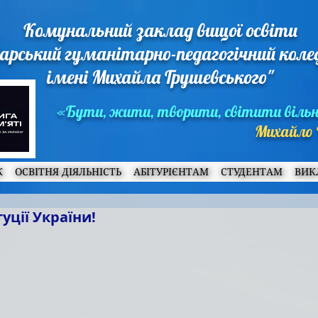
Комунальний заклад вищої освіти
арський гуманітарно-педагогічний кол
імені Михайла Грушевського"
«Бути, жити, творити, світити віль
Михайло 
Ж
ОСВІТНЯ ДІЯЛЬНІСТЬ
АБІТУРІЄНТАМ
СТУДЕНТАМ
ВИК
уції України!