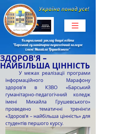
Комунальний заклад вищої освіти
"Барський гуманітарно-педагогічний коледж
імені Михайла Грушевського"
ЗДОРОВ'Я –
НАЙБІЛЬША ЦІННІСТЬ
	У межах реалізації програми 
інформаційного Марафону 
здоров'я в КЗВО «Барський 
гуманітарно-педагогічний коледж 
імені Михайла Грушевського» 
проведено тематичні тренінги 
«Здоров’я – найбільша цінність» для 
студентів першого курсу.