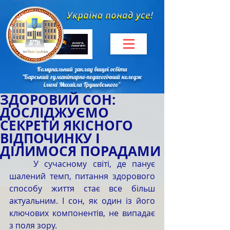
Комунальний заклад вищої освіти
"Барський гуманітарно-педагогічний коледж
імені Михайла Грушевського"
ЗДОРОВИЙ СОН:
ДОСЛІДЖУЄМО
СЕКРЕТИ ЯКІСНОГО
ВІДПОЧИНКУ І
ДІЛИМОСЯ ПОРАДАМИ
	У сучасному світі, де панує 
шалений темп, питання здорового 
способу життя стає все більш 
актуальним. І сон, як один із його 
ключових компонентів, не випадає 
з поля зору.