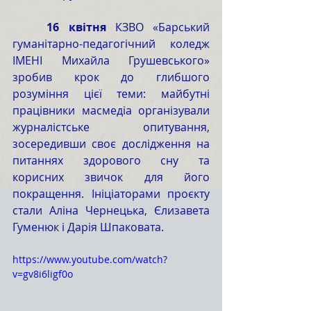
16 квітня
 КЗВО «Барський 
гуманітарно-педагогічний коледж 
ІМЕНІ Михайла Грушевського» 
зробив крок до глибшого 
розуміння цієї теми: майбутні 
працівники масмедіа організували 
журналістське опитування, 
зосередивши своє дослідження на 
питаннях здорового сну та 
корисних звичок для його 
покращення. Ініціаторами проєкту 
стали Аліна Чернецька, Єлизавета 
Гуменюк і Дарія Шпаковата.
https://www.youtube.com/watch?
v=gv8i6ligf0o