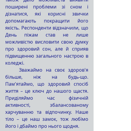
поширені проблеми зі сном і 
дізнатися, які корисні звички 
допомагають покращити його 
якість. Респонденти відзначили, що 
День піжам став не лише 
можливістю висловити свою думку 
про здоровий сон, але й сприяв 
підвищенню загального настрою в 
коледжі.
	Зважаймо на своє здоров'я 
більше, ніж на будь-що. 
Пам'ятаймо, що здоровий спосіб 
життя – це ключ до нашого щастя. 
Приділяймо час фізичній 
активності, збалансованому 
харчуванню та відпочинку. Наше 
тіло – це наш замок, тож любімо 
його і дбаймо про нього щодня.