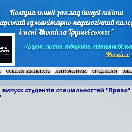
Комунальний заклад вищої освіти
арський гуманітарно-педагогічний кол
імені Михайла Грушевського"
«Бути, жити, творити, світити віль
Михайло 
Ж
ОСВІТНЯ ДІЯЛЬНІСТЬ
АБІТУРІЄНТАМ
СТУДЕНТАМ
ВИК
випуск студентів спеціальностей "Право" 
"