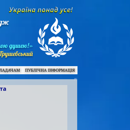
едж
ною душею!»
Грушевський
ЛАДАЧАМ
ПУБЛІЧНА ІНФОРМАЦІЯ
та