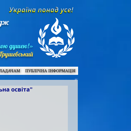
едж
ною душею!»
Грушевський
ЛАДАЧАМ
ПУБЛІЧНА ІНФОРМАЦІЯ
на освіта"