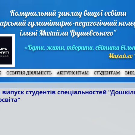
Комунальний заклад вищої освіти
арський гуманітарно-педагогічний кол
імені Михайла Грушевського"
«Бути, жити, творити, світити віль
Михайло 
Ж
ОСВІТНЯ ДІЯЛЬНІСТЬ
АБІТУРІЄНТАМ
СТУДЕНТАМ
ВИК
випуск студентів спеціальностей "Дошкіль
освіта"