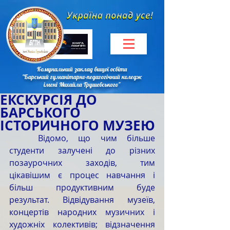
Комунальний заклад вищої освіти
"Барський гуманітарно-педагогічний коледж
імені Михайла Грушевського"
ЕКСКУРСІЯ ДО
БАРСЬКОГО
ІСТОРИЧНОГО МУЗЕЮ
Відомо, що чим більше 
студенти залучені до різних 
позаурочних заходів, тим 
цікавішим є процес навчання і 
більш продуктивним буде 
результат. Відвідування музеїв, 
концертів народних музичних і 
художніх колективів; відзначення 