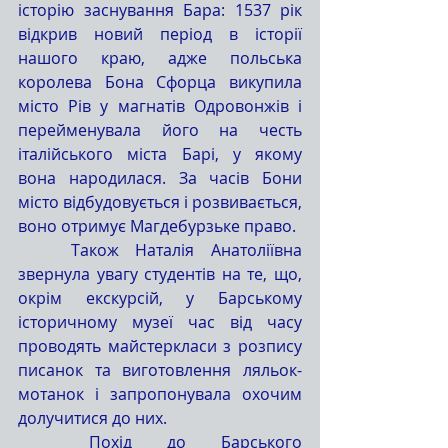
історію заснування Бара: 1537 рік 
відкрив новий період в історії 
нашого краю, адже польська 
королева Бона Сфорца викупила 
місто Рів у магнатів Одровонжів і 
перейменувала його на честь 
італійського міста Барі, у якому 
вона народилася. За часів Бони 
місто відбудовується і розвивається, 
воно отримує Магдебурзьке право.
Також Наталія Анатоліївна 
звернула увагу студентів на те, що, 
окрім екскурсій, у Барському 
історичному музеї час від часу 
проводять майстеркласи з розпису 
писанок та виготовлення ляльок-
мотанок і запропонувала охочим 
долучитися до них.
Похід до Барського 