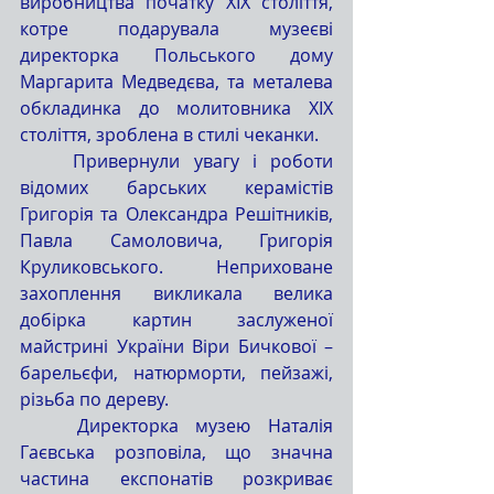
виробництва початку ХІХ століття, 
котре подарувала музеєві 
директорка Польського дому 
Маргарита Медведєва, та металева 
обкладинка до молитовника ХІХ 
століття, зроблена в стилі чеканки.
Привернули увагу і роботи 
відомих барських керамістів 
Григорія та Олександра Решітників, 
Павла Самоловича, Григорія 
Круликовського. Неприховане 
захоплення викликала велика 
добірка картин заслуженої 
майстрині України Віри Бичкової – 
барельєфи, натюрморти, пейзажі, 
різьба по дереву.
Директорка музею Наталія 
Гаєвська розповіла, що значна 
частина експонатів розкриває 