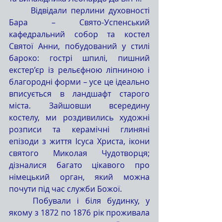
	Відвідали перлини духовності 
Бара – Свято-Успенський 
кафедральний собор та костел 
Святої Анни, побудований у стилі 
бароко: гострі шпилі, пишний 
екстер’єр із рельєфною ліпниною і 
благородні форми – усе це ідеально 
вписується в ландшафт старого 
міста. Зайшовши всередину 
костелу, ми роздивились художні 
розписи та керамічні глиняні 
епізоди з життя Ісуса Христа, ікони 
святого Миколая Чудотворця; 
дізналися багато цікавого про 
німецький орган, який можна 
почути під час служби Божої.
	Побували і біля будинку, у 
якому з 1872 по 1876 рік проживала 