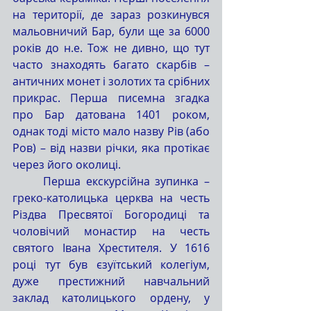
на території, де зараз розкинувся 
мальовничий Бар, були ще за 6000 
років до н.е. Тож не дивно, що тут 
часто знаходять багато скарбів – 
античних монет і золотих та срібних 
прикрас. Перша писемна згадка 
про Бар датована 1401 роком, 
однак тоді місто мало назву Рів (або 
Ров) – від назви річки, яка протікає 
через його околиці.
	Перша екскурсійна зупинка – 
греко-католицька церква на честь 
Різдва Пресвятої Богородиці та 
чоловічий монастир на честь 
святого Івана Хрестителя. У 1616 
році тут був єзуїтський колегіум, 
дуже престижний навчальний 
заклад католицького ордену, у 