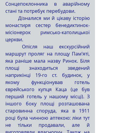
Сонцепоклонника в аварійному 
стані та потребує перебудови.
	Дізналися ми й цікаву історію 
монастиря сестер бенедиктинок-
місіонерок римсько-католицької 
церкви.
	Опісля наш екскурсійний 
маршрут проляг на площу Пам’яті, 
яка раніше мала назву Ринок. Біля 
площі знаходиться зведений 
наприкінці 19-го ст. будинок, у 
якому функціонував готель 
єврейського купця Каца (це був 
перший готель у нашому місці). З 
іншого боку площі розташована 
старовинна споруда, яка в 1911 
році була чинною аптекою: ліки тут 
не тільки продавали, але й 
виготовляли власноруч. Також на 