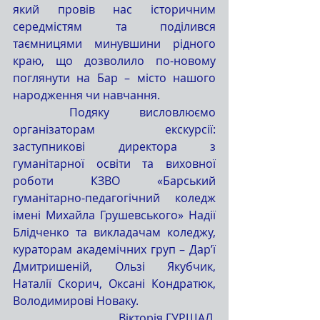
який провів нас історичним 
середмістям та поділився 
таємницями минувшини рідного 
краю, що дозволило по-новому 
поглянути на Бар – місто нашого 
народження чи навчання.
	Подяку висловлюємо 
організаторам екскурсії: 
заступникові директора з 
гуманітарної освіти та виховної 
роботи КЗВО «Барський 
гуманітарно-педагогічний коледж 
імені Михайла Грушевського» Надії 
Блідченко та викладачам коледжу, 
кураторам академічних груп – Дар’ї 
Дмитришеній, Ользі Якубчик, 
Наталії Скорич, Оксані Кондратюк, 
Володимирові Новаку.
Вікторія ГУРШАЛ,