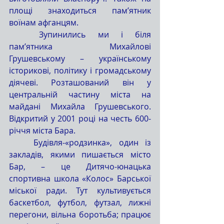
площі знаходиться пам’ятник 
воїнам афганцям.
	Зупинились ми і біля 
пам’ятника Михайлові 
Грушевському – українському 
історикові, політику і громадському 
діячеві. Розташований він у 
центральній частину міста на 
майдані Михайла Грушевського. 
Відкритий у 2001 році на честь 600-
річчя міста Бара.
	Будівля-«родзинка», один із 
закладів, якими пишається місто 
Бар, – це Дитячо-юнацька 
спортивна школа «Колос» Барської 
міської ради. Тут культивується 
баскетбол, футбол, футзал, лижні 
перегони, вільна боротьба; працює 