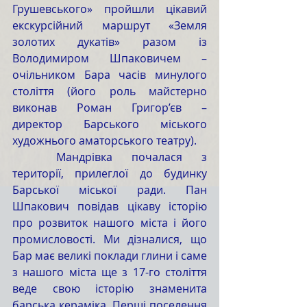
Грушевського» пройшли цікавий 
екскурсійний маршрут «Земля 
золотих дукатів» разом із 
Володимиром Шпаковичем – 
очільником Бара часів минулого 
століття (його роль майстерно 
виконав Роман Григор’єв – 
директор Барського міського 
художнього аматорського театру).
	Мандрівка почалася з 
території, прилеглої до будинку 
Барської міської ради. Пан 
Шпакович повідав цікаву історію 
про розвиток нашого міста і його 
промисловості. Ми дізналися, що 
Бар має великі поклади глини і саме 
з нашого міста ще з 17-го століття 
веде свою історію знаменита 
барська кераміка. Перші поселення 