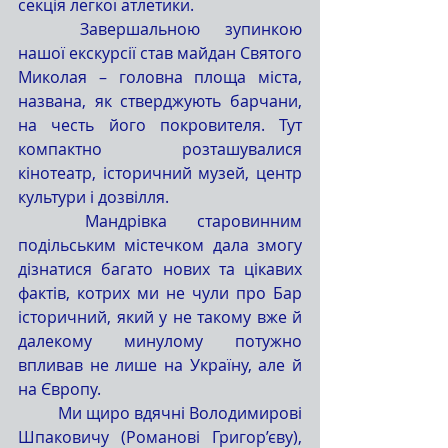
секція легкої атлетики.
	Завершальною зупинкою 
нашої екскурсії став майдан Святого 
Миколая – головна площа міста, 
названа, як стверджують барчани, 
на честь його покровителя. Тут 
компактно розташувалися 
кінотеатр, історичний музей, центр 
культури і дозвілля.
	Мандрівка старовинним 
подільським містечком дала змогу 
дізнатися багато нових та цікавих 
фактів, котрих ми не чули про Бар 
історичний, який у не такому вже й 
далекому минулому потужно 
впливав не лише на Україну, але й 
на Європу.
	Ми щиро вдячні Володимирові 
Шпаковичу (Романові Григор’єву), 