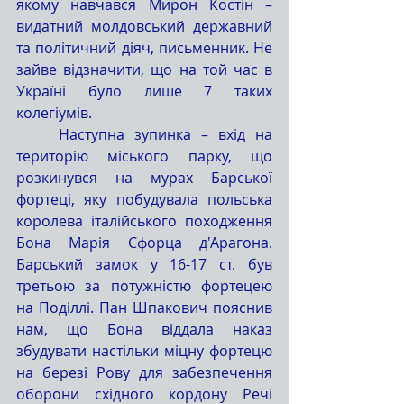
якому навчався Мирон Костін – 
видатний молдовський державний 
та політичний діяч, письменник. Не 
зайве відзначити, що на той час в 
Україні було лише 7 таких 
колегіумів.
	Наступна зупинка – вхід на 
територію міського парку, що 
розкинувся на мурах Барської 
фортеці, яку побудувала польська 
королева італійського походження 
Бона Марія Сфорца д'Арагона. 
Барський замок у 16-17 ст. був 
третьою за потужністю фортецею 
на Поділлі. Пан Шпакович пояснив 
нам, що Бона віддала наказ 
збудувати настільки міцну фортецю 
на березі Рову для забезпечення 
оборони східного кордону Речі 