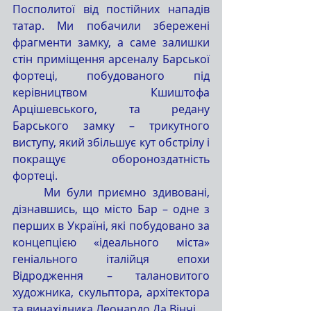
Посполитої від постійних нападів 
татар. Ми побачили збережені 
фрагменти замку, а саме залишки 
стін приміщення арсеналу Барської 
фортеці, побудованого під 
керівництвом Кшиштофа 
Арцішевського, та редану 
Барського замку – трикутного 
виступу, який збільшує кут обстрілу і 
покращує обороноздатність 
фортеці.
	Ми були приємно здивовані, 
дізнавшись, що місто Бар – одне з 
перших в Україні, які побудовано за 
концепцією «ідеального міста» 
геніального італійця епохи 
Відродження – талановитого 
художника, скульптора, архітектора 
та винахідника Леонардо Да Вінчі.