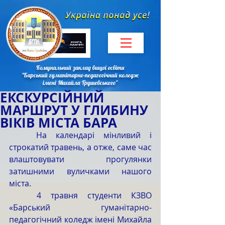
Комунальний заклад вищої освіти
"Барський гуманітарно-педагогічний коледж
імені Михайла Грушевського"
ЕКСКУРСІЙНИЙ
МАРШРУТ У ГЛИБИНУ
ВІКІВ МІСТА БАРА
	На календарі мінливий і 
строкатий травень, а отже, саме час 
влаштовувати прогулянки 
затишними вуличками нашого 
міста.
	4 травня студенти КЗВО 
«Барський гуманітарно-
педагогічний коледж імені Михайла 