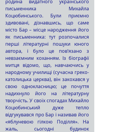
родина видатного українського 
письменника Михайла 
Коцюбинського. Були приємно 
здивовані, дізнавшись, що саме 
місто Бар – місце народження його 
як письменника: тут розпочалися 
перші літературні пошуки юного 
автора, і було це пов’язано з 
невзаємним коханням. Із біографії 
митця відомо, що, навчаючись у 
народному училищі (сучасна греко-
католицька церква), він закохався у 
свою однокласницю; це почуття 
надихнуло його на літературну 
творчість. У своїх спогадах Михайло 
Коцюбинський дуже тепло 
відгукувався про Бар і називав його 
«яблуневою гілкою Поділля». На 
жаль, сьогодні будинок 