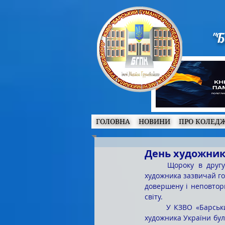
"Б
ГОЛОВНА
НОВИНИ
ПРО КОЛЕД
День художни
	Щороку в другу неділю жовтня майстри пензля відзначають своє професійне свято. У День 
художника зазвичай го
довершену і неповтор
світу. 
	У КЗВО «Барський гуманітарно-педагогічний коледж імені Михайла Грушевського» з нагоди Дня 
художника України бул