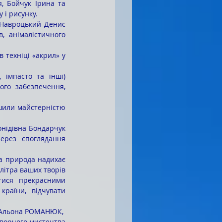
, Бойчук Ірина та 
і рисунку. 
 анімалістичного 
го забезпечення, 
ерез споглядання 
літра ваших творів 
ися прекрасними 
раїни, відчувати 
Альона РОМАНЮК, 
ворчого мистецтва