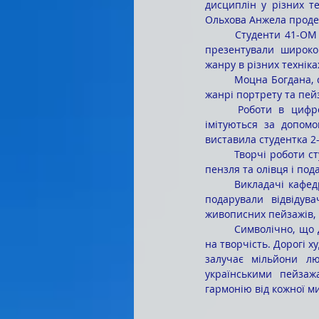
дисциплін у різних т
Ольхова Анжела продем
	Студенти 41-ОМ групи Максімова Ольга, Ланова Ангеліна, Куцаченко Анна та Навроцький Денис 
презентували широком
жанру в різних техніках
	Моцна Богдана, студентка 1-БОМ групи, розмістила на виставці яскраві роботи в техніці «акрил» у 
жанрі портрету та пейз
	Роботи в цифровому живописі, у якому традиційні техніки (акварель, олія, імпасто та інші) 
імітуються за допомо
виставила студентка 2
	Творчі роботи студентів приємно вразили глядачів яскравими кольорами, потішили майстерністю 
пензля та олівця і под
	Викладачі кафедри мистецьких дисциплін Ольга Іванівна Білик та Світлана Леонідівна Бондарчук 
подарували відвідув
живописних пейзажів, 
	Символічно, що День художника ми відзначаємо в пору золотої осені, коли сама природа надихає 
на творчість. Дорогі х
залучає мільйони лю
українськими пейзаж
гармонію від кожної ми