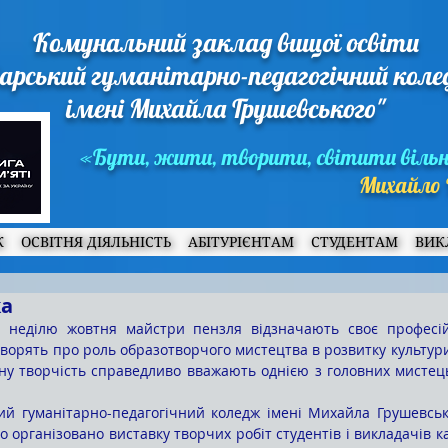
Комунальний заклад вищої освіти
арський гуманітарно-педагогічний кол
імені Михайла Грушевського"
«Бути, жити, творити, світити віль
Михайло 
Ж
ОСВІТНЯ ДІЯЛЬНІСТЬ
АБІТУРІЄНТАМ
СТУДЕНТАМ
ВИК
ка
ворять про роль образотворчого мистецтва в розвитку культури
ну творчість справедливо вважають однією з головних мистець
о організовано виставку творчих робіт студентів і викладачів 