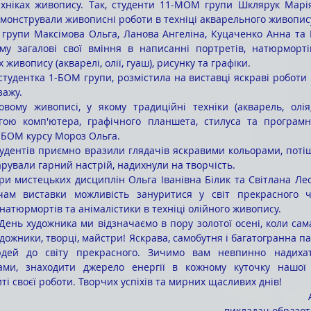
ехніках живопису. Так, студенти 11-МОМ групи Шклярук Марія
онстрували живописні роботи в техніці акварельного живопису 
у загалові свої вміння в написанні портретів, натюрмортів,
 живопису (акварелі, олії, гуаш), рисунку та графіки. 
ажу. 
гою комп'ютера, графічного планшета, стилуса та програмно
-БОМ курсу Мороз Ольга. 
арували гарний настрій, надихнули на творчість. 
ачам виставки можливість зануритися у світ прекрасного ч
натюрмортів та анімалістики в техніці олійного живопису. 
удожники, творці, майстри! Яскрава, самобутня і багатогранна па
дей до світу прекрасного. Зичимо вам невпинно надихат
ами, знаходити джерело енергії в кожному куточку нашої к
ті своєї роботи. Творчих успіхів та мирних щасливих днів!
викладач образот