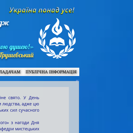
едж
ною душею!»
Грушевський
ЛАДАЧАМ
ПУБЛІЧНА ІНФОРМАЦІЯ
 людства, адже цю 
ких сил сучасного 
кафедри мистецьких 