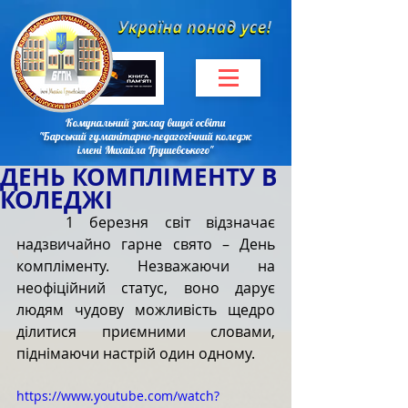
Комунальний заклад вищої освіти
"Барський гуманітарно-педагогічний коледж
імені Михайла Грушевського"
ДЕНЬ КОМПЛІМЕНТУ В
КОЛЕДЖІ
1 березня світ відзначає 
надзвичайно гарне свято – День 
компліменту. Незважаючи на 
неофіційний статус, воно дарує 
людям чудову можливість щедро 
ділитися приємними словами, 
піднімаючи настрій один одному.
https://www.youtube.com/watch?