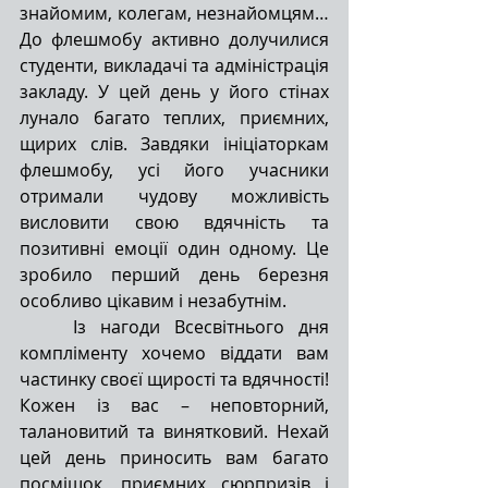
знайомим, колегам, незнайомцям… 
До флешмобу активно долучилися 
студенти, викладачі та адміністрація 
закладу. У цей день у його стінах 
лунало багато теплих, приємних, 
щирих слів. Завдяки ініціаторкам 
флешмобу, усі його учасники 
отримали чудову можливість 
висловити свою вдячність та 
позитивні емоції один одному. Це 
зробило перший день березня 
особливо цікавим і незабутнім.
Із нагоди Всесвітнього дня 
компліменту хочемо віддати вам 
частинку своєї щирості та вдячності! 
Кожен із вас – неповторний, 
талановитий та винятковий. Нехай 
цей день приносить вам багато 
посмішок, приємних сюрпризів і 