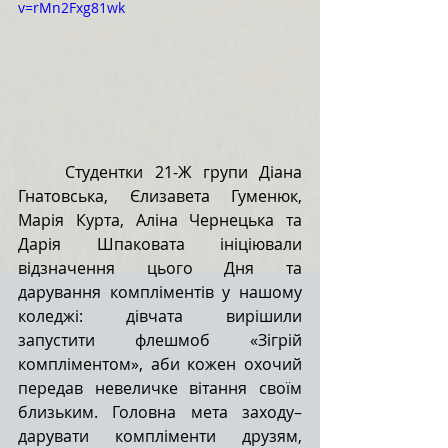
v=rMn2Fxg81wk
Студентки 21-Ж групи Діана 
Гнатовська, Єлизавета Гуменюк, 
Марія Курта, Аліна Чернецька та 
Дарія Шпаковата ініціювали 
відзначення цього Дня та 
дарування компліментів у нашому 
коледжі: дівчата вирішили 
запустити флешмоб «Зігрій 
компліментом», аби кожен охочий 
передав невеличке вітання своїм 
близьким. Головна мета заходу– 
дарувати компліменти друзям, 