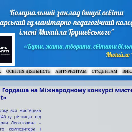
Комунальний заклад вищої освіти
арський гуманітарно-педагогічний кол
імені Михайла Грушевського"
«Бути, жити, творити, світити віль
Михайло 
Ж
ОСВІТНЯ ДІЯЛЬНІСТЬ
АБІТУРІЄНТАМ
СТУДЕНТАМ
ВИК
ія Гордаша на Міжнародному конкурсі мист
rt»
145-ту річницю від 
оли Леонтовича – 
ого композитора і 