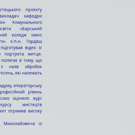
икладач кафедри 
ін Комунального 
віти «Барський 
чний коледж імені 
о» к.п.н. Гордаш 
ідготував відео зі 
о портрета митця. 
 полягає в тому, що 
з назв обробок 
ісень, які належать 
рофесійний рівень 
соко оцінило журі 
курсу мистецтв 
оєкт отримав високу 