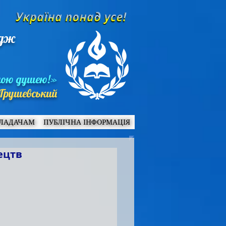
едж
ною душею!»
Грушевський
ЛАДАЧАМ
ПУБЛІЧНА ІНФОРМАЦІЯ
ецтв