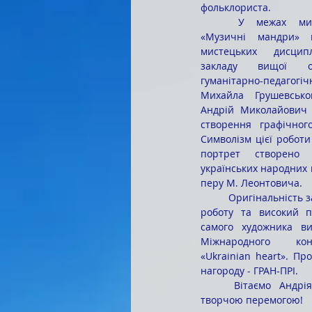
фольклориста.
	У межах мистецького проєкту 
«Музичні мандри» в
мистецьких дисципл
закладу вищої ос
гуманітарно-педагогі
Михайла Грушевськог
Андрій Миколайович п
створення графічног
Символізм цієї роботи
портрет створено 
українських народних п
перу М. Леонтовича.
	Оригінальність задуму, операторську 
роботу та високий п
самого художника ви
Міжнародного кон
«Ukrainian heart». Пр
нагороду - ГРАН-ПРІ.
	Вітаємо Андрія Миколайовича із 
творчою перемогою!