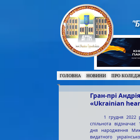
"Б
ГОЛОВНА
НОВИНИ
ПРО КОЛЕД
Гран-прі Андр
«Ukrainian hea
	1 грудня 2022 року вся мистецька 
спільнота відзначає 
дня народження Мик
видатного українськ