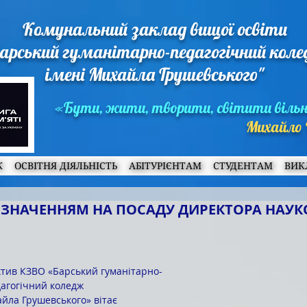
Комунальний заклад вищої освіти
арський гуманітарно-педагогічний кол
імені Михайла Грушевського"
«Бути, жити, творити, світити віль
Михайло 
Ж
ОСВІТНЯ ДІЯЛЬНІСТЬ
АБІТУРІЄНТАМ
СТУДЕНТАМ
ВИК
ИЗНАЧЕННЯМ НА ПОСАДУ ДИРЕКТОРА НАУ
ктив КЗВО «Барський гуманітарно-
агогічний коледж 
йла Грушевського» вітає 