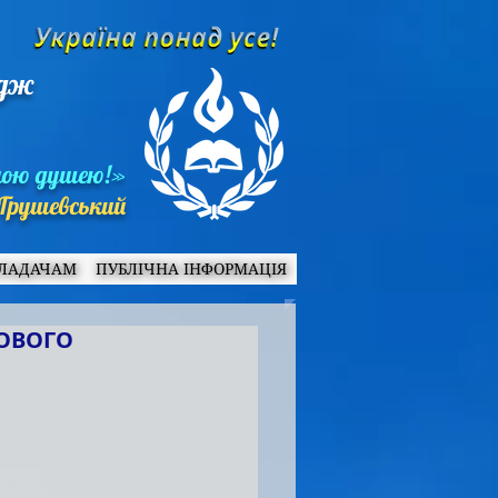
едж
ною душею!»
Грушевський
ЛАДАЧАМ
ПУБЛІЧНА ІНФОРМАЦІЯ
КОВОГО