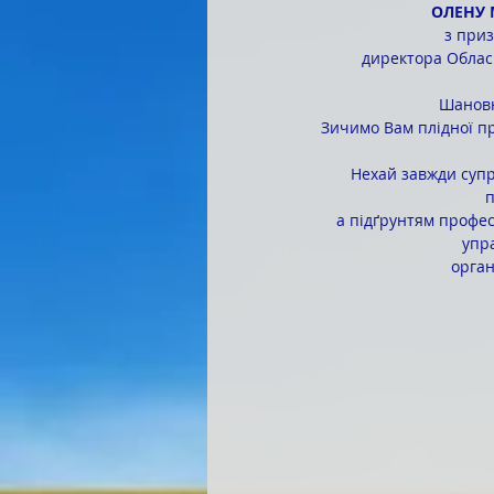
ОЛЕНУ 
з при
директора Облас
Шановн
Зичимо Вам плідної про
Нехай завжди супр
п
а підґрунтям професі
упра
орган