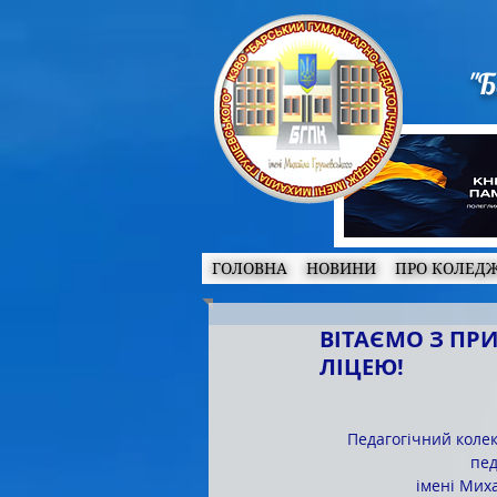
"Б
ГОЛОВНА
НОВИНИ
ПРО КОЛЕД
ВІТАЄМО З ПР
ЛІЦЕЮ!
Педагогічний коле
пед
імені Миха