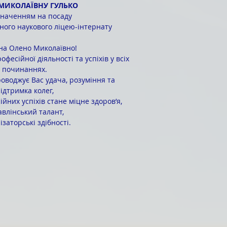
МИКОЛАЇВНУ ГУЛЬКО
значенням на посаду 
ного наукового ліцею-інтернату
а Олено Миколаївно!
фесійної діяльності та успіхів у всіх 
починаннях. 
оводжує Вас удача, розуміння та 
ідтримка колег, 
йних успіхів стане міцне здоров’я, 
влінський талант, 
ізаторські здібності.