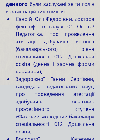
денного
 були заслухані звіти голів 
екзаменаційних комісій:
Саврій Юлії Федорівни, доктора 
філософії в галузі 01 Освіта/
Педагогіка, про проведення 
атестації здобувачів першого 
(бакалаврського) рівня 
спеціальності 012 Дошкільна 
освіта (денна і заочна форми 
навчання);
Задорожної Ганни Сергіївни, 
кандидата педагогічних наук, 
про проведення атестації 
здобувачів освітньо-
професійного ступеня 
«Фаховий молодший бакалавр» 
спеціальності 012 Дошкільна 
освіта;
Волохатої Катерини 