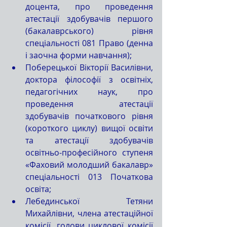
доцента, про проведення 
атестації здобувачів першого 
(бакалаврського) рівня 
спеціальності 081 Право (денна 
і заочна форми навчання);
Поберецької Вікторії Василівни, 
доктора філософії з освітніх, 
педагогічних наук, про 
проведення атестації 
здобувачів початкового рівня 
(короткого циклу) вищої освіти 
та атестації здобувачів 
освітньо-професійного ступеня 
«Фаховий молодший бакалавр» 
спеціальності 013 Початкова 
освіта;
Лебединської Тетяни 
Михайлівни, члена атестаційної 
комісії, голови циклової комісії 