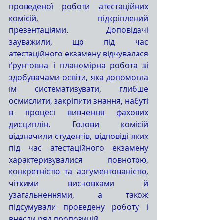
проведеної роботи атестаційних 
комісій, підкріплений 
презентаціями. Доповідачі 
зауважили, що під час 
атестаційного екзамену відчувалася 
ґрунтовна і планомірна робота зі 
здобувачами освіти, яка допомогла 
їм систематизувати, глибше 
осмислити, закріпити знання, набуті 
в процесі вивчення фахових 
дисциплін. Голови комісій 
відзначили студентів, відповіді яких 
під час атестаційного екзамену 
характеризувалися повнотою, 
конкретністю та аргументованістю, 
чіткими висновками й 
узагальненнями, а також 
підсумували проведену роботу і 
внесли ряд пропозицій.