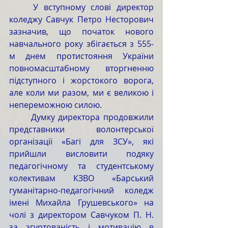
	У вступному слові директор 
коледжу Савчук Петро Несторович 
зазначив, що початок нового 
навчального року збігається з 555-
м днем протистояння України 
повномасштабному вторгненню 
підступного і жорстокого ворога, 
але коли ми разом, ми є великою і 
непереможною силою. 
	Думку директора продовжили 
представники волонтерської 
організації «Багі для ЗСУ», які 
прийшли висловити подяку 
педагогічному та студентському 
колективам КЗВО «Барський 
гуманітарно-педагогічний коледж 
імені Михайла Грушевського» на 
чолі з директором Савчуком П. Н. 
за згуртованість і мотивацію в 