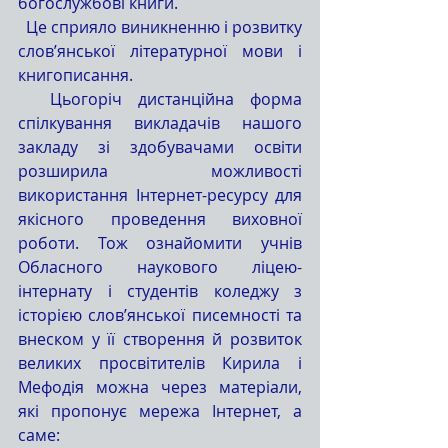
богослужбові книги. 
  Це сприяло виникненню і розвитку 
слов’янської літературної мови і 
книгописання.
  Цьогоріч дистанційна форма 
спілкування викладачів нашого 
закладу зі здобувачами освіти 
розширила можливості 
використання Інтернет-ресурсу для 
якісного проведення виховної 
роботи. Тож ознайомити учнів 
Обласного наукового ліцею-
інтернату і студентів коледжу з 
історією слов’янської писемності та 
внеском у її створення й розвиток 
великих просвітителів Кирила і 
Мефодія можна через матеріали, 
які пропонує мережа Інтернет, а 
саме: