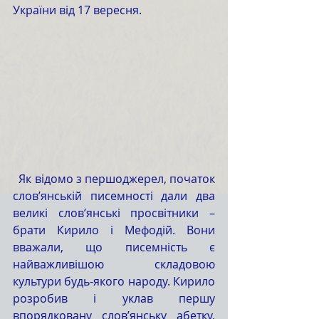
України від 17 вересня. 
  Як відомо з першоджерел, початок 
слов’янській писемності дали два 
великі слов’янські просвітники – 
брати Кирило і Мефодій. Вони 
вважали, що писемність є 
найважливішою складовою 
культури будь-якого народу. Кирило 
розробив і уклав першу 
впорядковану слов’янську абетку, 