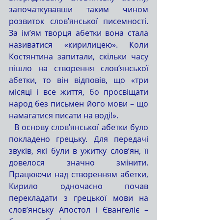
започаткувавши таким чином 
розвиток слов’янської писемності. 
За ім’ям творця абетки вона стала 
називатися «кирилицею». Коли 
Костянтина запитали, скільки часу 
пішло на створення слов’янської 
абетки, то він відповів, що «три 
місяці і все життя, бо просвіщати 
народ без письмен його мови – що 
намагатися писати на воді!».
  В основу слов’янської абетки було 
покладено грецьку. Для передачі 
звуків, які були в ужитку слов’ян, її 
довелося значно змінити. 
Працюючи над створенням абетки, 
Кирило одночасно почав 
перекладати з грецької мови на 
слов’янську Апостол і Євангеліє – 