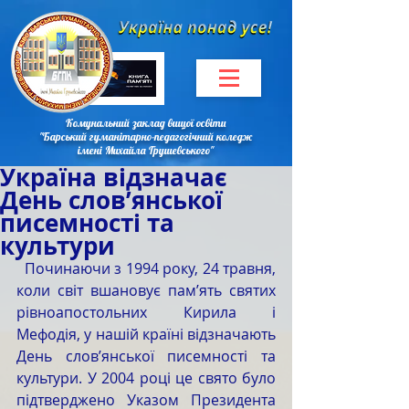
Комунальний заклад вищої освіти
"Барський гуманітарно-педагогічний коледж
імені Михайла Грушевського"
Україна відзначає
День слов’янської
писемності та
культури
  Починаючи з 1994 року, 24 травня, 
коли світ вшановує пам’ять святих 
рівноапостольних Кирила і 
Мефодія, у нашій країні відзначають 
День слов’янської писемності та 
культури. У 2004 році це свято було 
підтверджено Указом Президента 