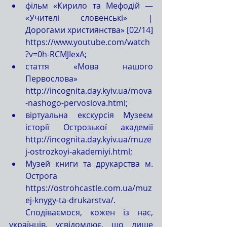
фільм «Кирило та Мефодій — 
«Учителі словенські» | 
Дорогами християнства» [02/14] 
https://www.youtube.com/watch
?v=0h-RCMJIexA;
стаття «Мова нашого 
Первослова» 
http://incognita.day.kyiv.ua/mova
-nashogo-pervoslova.html;
віртуальна екскурсія Музеєм 
історії Острозької академії 
http://incognita.day.kyiv.ua/muze
j-ostrozkoyi-akademiyi.html;
Музей книги та друкарства м. 
Острога 
https://ostrohcastle.com.ua/muz
ej-knygy-ta-drukarstva/.
  Сподіваємося, кожен із нас, 
українців, усвідомлює, що лише 