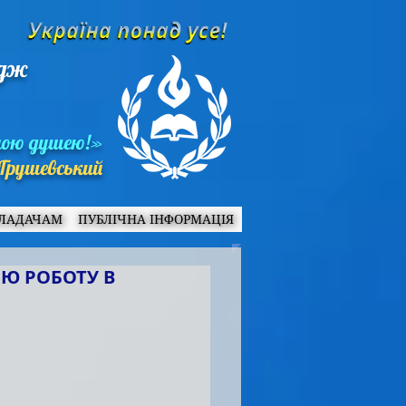
едж
ною душею!»
Грушевський
ЛАДАЧАМ
ПУБЛІЧНА ІНФОРМАЦІЯ
ОЮ РОБОТУ В