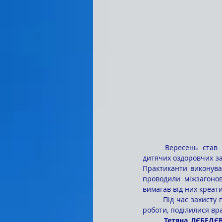
	Вересень став підсумковим етапом педагогічної практики студентів, які влітку працювали в 
дитячих оздоровчих зак
Практиканти виконувал
проводили міжзагонов
вимагав від них креат
	Під час захисту педагогічних напрацювань майбутні освітяни охоче представили результати своєї 
роботи, поділилися вр
	Тетяна ЛЄБЕДЄ