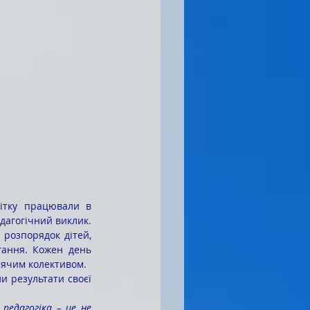
дагогічний виклик. 
розпорядок дітей, 
гання. Кожен день 
тячим колективом.
педагогіка – це не 