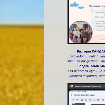
	Вікторія САНД
і знаходити підхід на
зробила професійний ви
	Богдан МАКСИ
для педагога бути не т
навчився терпіння, вит