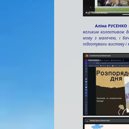
	Аліна РУСЕНКО 
великим колективом ді
мову з малечею, і ба
підготували виставу і 