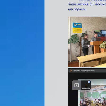
лише знання, а й велик
цій справі».