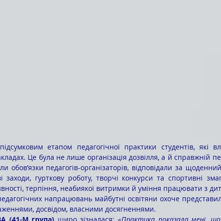
ладах. Це була не лише організація дозвілля, а й справжній пе
и обов’язки педагогів-організаторів, відповідали за щоденний 
і заходи, гурткову роботу, творчі конкурси та спортивні зма
ивності, терпіння, неабиякої витримки й уміння працювати з ди
аженнями, досвідом, власними досягненнями.
ВА (41-М група)
 щиро зізналася: 
«Практика показала мені, що 