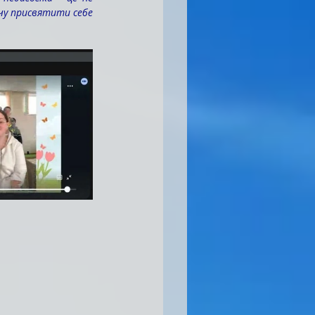
чу присвятити себе 