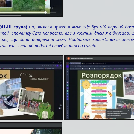
(
41-Ш група)
 поділилася враженнями: 
«Це був мій перший досв
тей. Спочатку було непросто, але з кожним днем я відчувала, щ
чила, що діти довіряють мені. Найбільше запам’ятався момен
малюки сяяли від радості перебування на сцені».