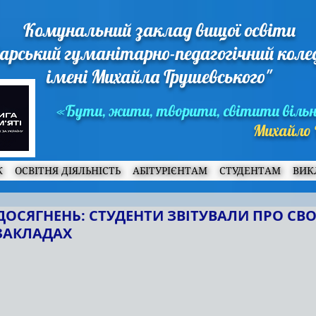
Комунальний заклад вищої освіти
арський гуманітарно-педагогічний кол
імені Михайла Грушевського"
«Бути, жити, творити, світити віль
Михайло 
Ж
ОСВІТНЯ ДІЯЛЬНІСТЬ
АБІТУРІЄНТАМ
СТУДЕНТАМ
ВИК
І ДОСЯГНЕНЬ: СТУДЕНТИ ЗВІТУВАЛИ ПРО СВ
ЗАКЛАДАХ