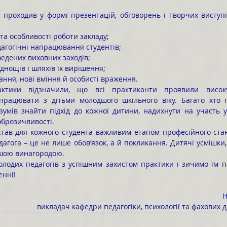
 та особливості роботи закладу;
дагогічні напрацювання студентів;
ведених виховних заходів;
уднощів і шляхів їх вирішення;
нання, нові вміння й особисті враження.
 працювати з дітьми молодшого шкільного віку. Багато хто п
зумів знайти підхід до кожної дитини, надихнути на участь у 
оброзичливості.
агога – це не лише обов’язок, а й покликання. Дитячі усмішки, 
ьшою винагородою.
енні!
Н
викладач кафедри педагогіки, психології та фахових 