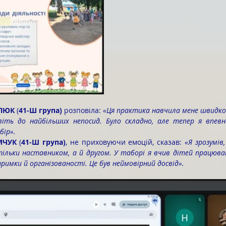
АЛЮК
 (
41-Ш група)
 розповіла: 
«Ця практика навчила мене швидко
віть до найбільших непосид. Було складно, але тепер я впевн
бір».
МЧУК 
(
41-Ш група)
, не приховуючи емоцій, сказав: 
«Я зрозумів
ільки наставником, а й другом. У таборі я вчив дітей працюват
римки й організованості. Це був неймовірний досвід».