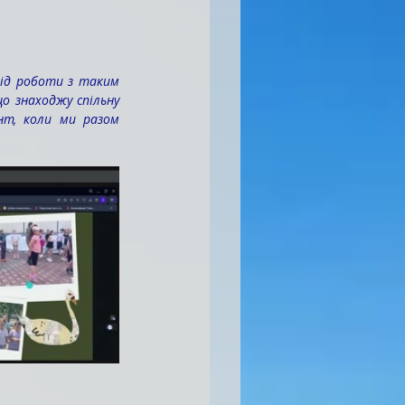
ід роботи з таким 
о знаходжу спільну 
т, коли ми разом 