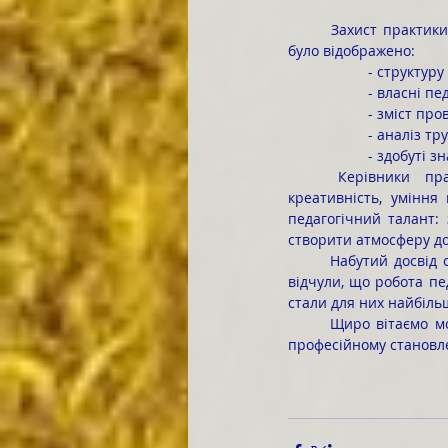
	Захист практики проходив у формі презентацій, обговорень і творчих виступів, у яких, зокрема, 
було відображено:
- структуру
- власні пе
- зміст про
- аналіз тр
- здобуті з
	Керівники практики відзначили, що всі практиканти проявили високу організованість, 
креативність, уміння
педагогічний талант: 
створити атмосферу д
	Набутий досвід став для кожного студента важливим етапом професійного становлення. Усі вони 
відчули, що робота пед
стали для них найбіл
	Щиро вітаємо молодих педагогів з успішним захистом практики і зичимо їм подальших успіхів у 
професійному становл