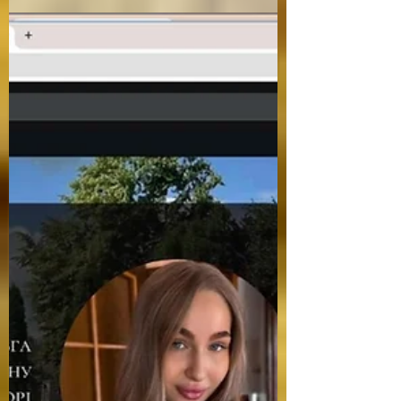
«КОЛО ПІДТРИМКИ» :
БЕРЕЖІМО МЕНТАЛЬНЕ
ЗДОРОВ’Я!
Щороку 10 жовтня світова спільнота
відзначає День ментального здоров’я
(психічного здоров’я). З метою підвищення
рівня обізнаності...