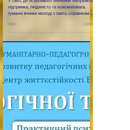
29 вер. 2025 р.
СТУДЕНТИ І ЛІЦЕЇСТИ
ЗАВІТАЛИ ДО СОЦІАЛЬНОГО
ЦЕНТРУ «МИЛОСЕРДЯ»
У світі, де особливого значення набувають
підтримка, людяність та взаємоповага,
гуманні вчинки молоді стають справжнім
прикладом для...