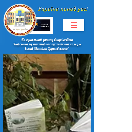
Комунальний заклад вищої освіти
"Барський гуманітарно-педагогічний коледж
імені Михайла Грушевського"