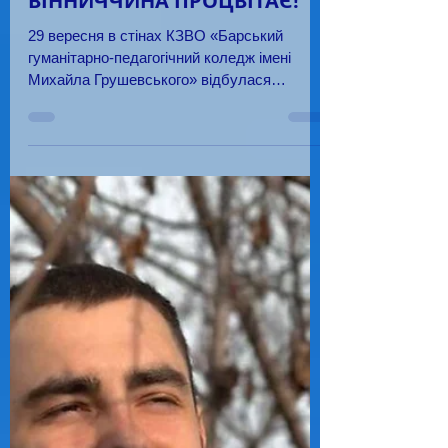
МОЛОДЬ ЧИТАЄ –
ВІННИЧЧИНА ПРОЦВІТАЄ!
29 вересня в стінах КЗВО «Барський
гуманітарно-педагогічний коледж імені
Михайла Грушевського» відбулася
щорічна акція «Молодь читає –...