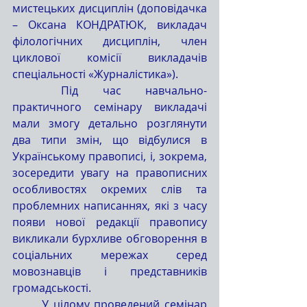
мистецьких дисциплін (доповідачка 
– Оксана КОНДРАТЮК, викладач 
філологічних дисциплін, член 
циклової комісії викладачів 
спеціальності «Журналістика»).
	Під час навчально-
практичного семінару викладачі 
мали змогу детально розглянути 
два типи змін, що відбулися в 
Українському правописі, і, зокрема, 
зосередити увагу на правописних 
особливостях окремих слів та 
проблемних написаннях, які з часу 
появи нової редакції правопису 
викликали бурхливе обговорення в 
соціальних мережах серед 
мовознавців і представників 
громадськості.
	У цілому проведений семінар 