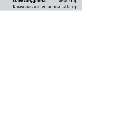
Олександрівна
, директор 
Комунальної установи «Центр 
професійного розвитку 
педагогічних працівників 
Барської міської ради» (тема 
виступу: «Інклюзивна 
компетентність вчителя: виміри 
професійного стандарту»).
	Досвідом упровадження 
інклюзивного навчання поділилися:
Комендра Анжела 
Миколаївна
, фахівчиня 
(консультантка) 
Комунальної 
установи «Інклюзивно-
ресурсний центр»
 Барської 
міської ради (тема 
виступу: «Індивідуальна 
програма розвитку як основа 