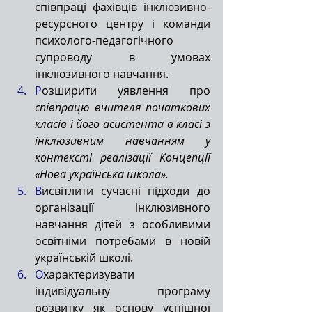
співпраці фахівців інклюзивно-
ресурсного центру і команди 
психолого-педагогічного 
супроводу в умовах 
інклюзивного навчання.
Р
озширити уявлення про 
співпрацю вчителя початкових 
класів і його асистента в класі з 
інклюзивним навчанням у 
контексті реалізації Концепції 
«Нова українська школа».
В
исвітлити сучасні підходи до 
організації інклюзивного 
навчання дітей з особливими 
освітніми потребами в новій 
українській школі.
О
характеризувати 
індивідуальну програму 
розвитку як основу успішної 