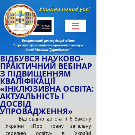
Комунальний заклад вищої освіти
"Барський гуманітарно-педагогічний коледж
імені Михайла Грушевського"
ВІДБУВСЯ НАУКОВО-
ПРАКТИЧНИЙ ВЕБІНАР
З ПІДВИЩЕННЯМ
КВАЛІФІКАЦІЇ
«ІНКЛЮЗИВНА ОСВІТА:
АКТУАЛЬНІСТЬ І
ДОСВІД
УПРОВАДЖЕННЯ»
Відповідно до статті 6 Закону 
України «Про повну загальну 
середню освіту» в Україні 