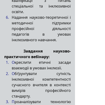
кваліфікації з питань 
спеціальної та інклюзивної 
освіти.
Надання науково-теоретичної і 
методичної підтримки 
професійної діяльності 
педагогів в умовах 
інклюзивного навчання.
Завдання науково-
практичного вебінару:
О
креслити етичні засади 
взаємодії в умовах інклюзії.
О
бґрунтувати сутність 
інклюзивної компетентності 
сучасного вчителя в контексті 
вимірів професійного 
стандарту.
П
роаналізувати технологію 